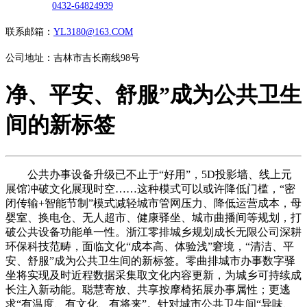
0432-64824939
联系邮箱：
YL3180@163.COM
公司地址：吉林市吉长南线98号
净、平安、舒服”成为公共卫生
间的新标签
公共办事设备升级已不止于“好用”，5D投影墙、线上元
展馆冲破文化展现时空……这种模式可以或许降低门槛，“密
闭传输+智能节制”模式减轻城市管网压力、降低运营成本，母
婴室、换电仓、无人超市、健康驿坐、城市曲播间等规划，打
破公共设备功能单一性。浙江零排城乡规划成长无限公司深耕
环保科技范畴，面临文化“成本高、体验浅”窘境，“清洁、平
安、舒服”成为公共卫生间的新标签。零曲排城市办事数字驿
坐将实现及时近程数据采集取文化内容更新，为城乡可持续成
长注入新动能。聪慧寄放、共享按摩椅拓展办事属性；更逃
求“有温度、有文化、有将来”。针对城市公共卫生间“异味、