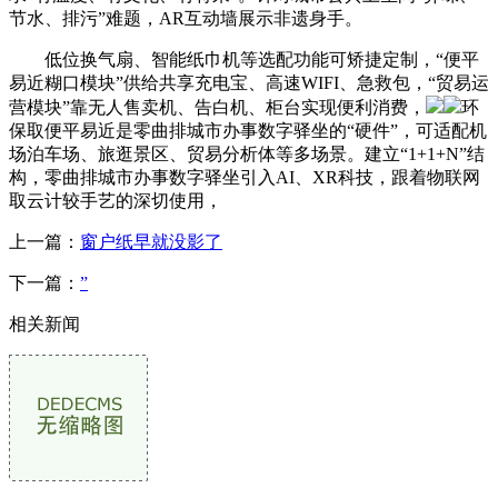
节水、排污”难题，AR互动墙展示非遗身手。
低位换气扇、智能纸巾机等选配功能可矫捷定制，“便平
易近糊口模块”供给共享充电宝、高速WIFI、急救包，“贸易运
营模块”靠无人售卖机、告白机、柜台实现便利消费，
环
保取便平易近是零曲排城市办事数字驿坐的“硬件”，可适配机
场泊车场、旅逛景区、贸易分析体等多场景。建立“1+1+N”结
构，零曲排城市办事数字驿坐引入AI、XR科技，跟着物联网
取云计较手艺的深切使用，
上一篇：
窗户纸早就没影了
下一篇：
”
相关新闻