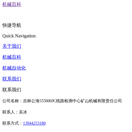
机械百科
快捷导航
Quick Navigation
关于我们
机械百科
机械自动化
联系我们
联系我们
公司名称：吉林公海555000JC线路检测中心矿山机械有限责任公司
联系人：吴冰
联系方式：
13944253180