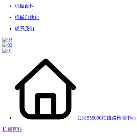
机械百科
机械自动化
联系我们
公海555000JC线路检测中心
机械百科