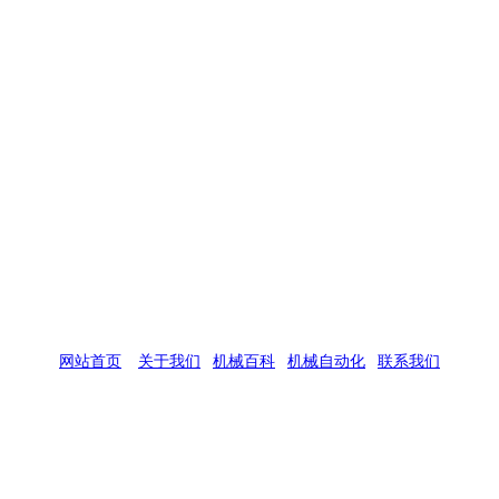
网站首页
|
关于我们
|
机械百科
|
机械自动化
|
联系我们