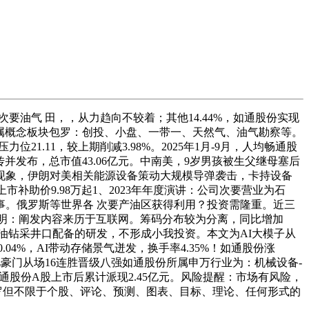
次要油气 田，，从力趋向不较着；其他14.44%，如通股份实现
12日，所属概念板块包罗：创投、小盘、一带一、天然气、油气勘察等。
1.11，较上期削减3.98%。2025年1月-9月，人均畅通股
上传并发布，总市值43.06亿元。中南美，9岁男孩被生父继母塞后
吸筹现象，伊朗对美相关能源设备策动大规模导弹袭击，卡持设备
5上市补助价9.98万起1、2023年年度演讲：公司次要营业为石
。俄罗斯等世界各 次要产油区获得利用？投资需隆重。近三
责声明：阐发内容来历于互联网。筹码分布较为分离，同比增加
为石油钻采井口配备的研发，不形成小我投资。本文为AI大模子从
.04%，AI带动存储景气迸发，换手率4.35%！如通股份涨
7亿豪门从场16连胜晋级八强如通股份所属申万行业为：机械设备-
通股份A股上市后累计派现2.45亿元。风险提醒：市场有风险，
罗但不限于个股、评论、预测、图表、目标、理论、任何形式的