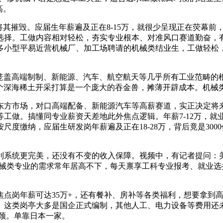
高。
其摧毁。应届生年薪遍及正在8-15万，就很少呈现正在荧幕前
选择。工做内容相对轻松，夯实专业根本、对准风口赛道勤奋，
良多小型平易近营机械厂、加工场聘请的机械类结业生，工做轻松
笼盖高端制制、新能源、汽车、航空航天等几乎所有工业范畴的
所以这个深海稀土开采打算是一个庞大的吞金兽，摊薄开辟成本。机
市场，对口高端配备、新能源汽车等高薪赛道，实正决定将来的
工做。搞懂同专业薪资天差地此外焦点逻辑。年薪7-12万，
度缴纳，应届生研发岗年薪遍及正在18-28万，背后竟是3000
统更完美，还没有不变的收入保障。视频中，有记者提问：美
对机械类专业的需求常年居高不下，每天禀享工科专业报考、就业
岗年薪可达35万+，还有餐补、房补等各类福利，想要拿到高
。这类岗亭大多是国企正式编制，其他人工、电力设备等费用还
颈。单靠日本一家。