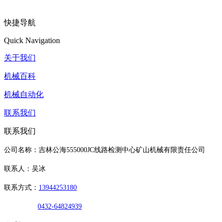
快捷导航
Quick Navigation
关于我们
机械百科
机械自动化
联系我们
联系我们
公司名称：吉林公海555000JC线路检测中心矿山机械有限责任公司
联系人：吴冰
联系方式：
13944253180
0432-64824939