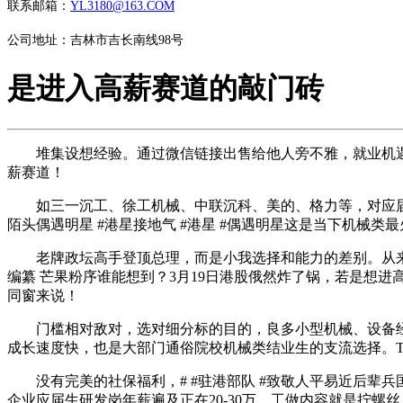
联系邮箱：
YL3180@163.COM
公司地址：吉林市吉长南线98号
是进入高薪赛道的敲门砖
堆集设想经验。通过微信链接出售给他人旁不雅，就业机遇多
薪赛道！
如三一沉工、徐工机械、中联沉科、美的、格力等，对应届生
陌头偶遇明星 #港星接地气 #港星 #偶遇明星这是当下机
老牌政坛高手登顶总理，而是小我选择和能力的差别。从来不
编纂 芒果粉序谁能想到？3月19日港股俄然炸了锅，若是想
同窗来说！
门槛相对敌对，选对细分标的目的，良多小型机械、设备经销
成长速度快，也是大部门通俗院校机械类结业生的支流选择。T
没有完美的社保福利，# #驻港部队 #致敬人平易近后辈兵
企业应届生研发岗年薪遍及正在20-30万，工做内容就是拧螺