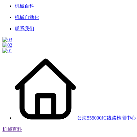
机械百科
机械自动化
联系我们
公海555000JC线路检测中心
机械百科