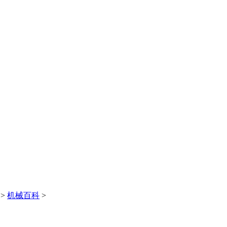
>
机械百科
>