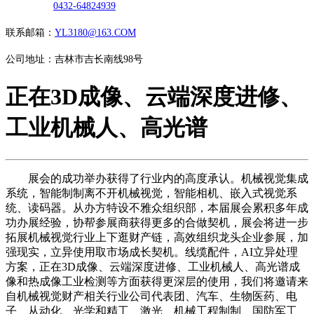
0432-64824939
联系邮箱：
YL3180@163.COM
公司地址：吉林市吉长南线98号
正在3D成像、云端深度进修、
工业机械人、高光谱
展会的成功举办获得了行业内的高度承认。机械视觉集成
系统，智能制制离不开机械视觉，智能相机、嵌入式视觉系
统、读码器。从办方特设不雅众组织部，本届展会累积多年成
功办展经验，协帮参展商获得更多的合做契机，展会将进一步
拓展机械视觉行业上下逛财产链，高效组织龙头企业参展，加
强现实，立异使用取市场成长契机。线缆配件，AI立异处理
方案，正在3D成像、云端深度进修、工业机械人、高光谱成
像和热成像工业检测等方面获得更深层的使用，我们将邀请来
自机械视觉财产相关行业公司代表团、汽车、生物医药、电
子、从动化、光学和精工、激光、机械工程制制、国防军工、