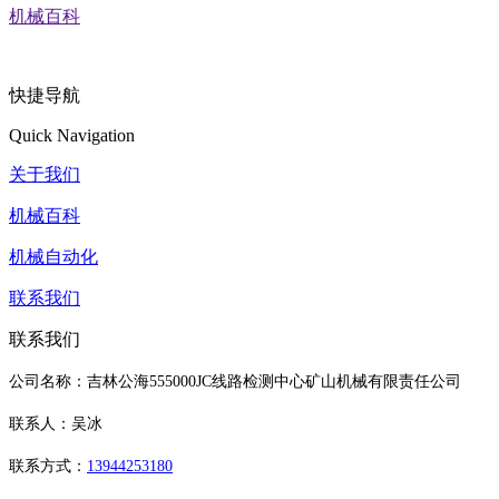
机械百科
快捷导航
Quick Navigation
关于我们
机械百科
机械自动化
联系我们
联系我们
公司名称：吉林公海555000JC线路检测中心矿山机械有限责任公司
联系人：吴冰
联系方式：
13944253180