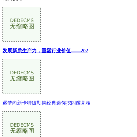
发展新质生产力，重塑行业价值——202
逐梦向新卡特彼勒携经典迷你挖闪耀亮相