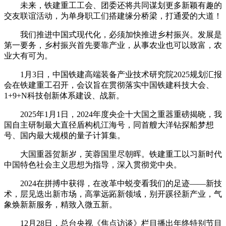
未来，铁建重工工会、团委还将共同谋划更多新颖有趣的
交友联谊活动，为单身职工们搭建缘分桥梁，打通爱的大道！
我们推进中国式现代化，必须加快推进乡村振兴。发展是
第一要务，乡村振兴首先要靠产业，从事农业也可以致富，农
业大有可为。
1月3日，中国铁建高端装备产业技术研究院2025规划汇报
会在铁建重工召开，会议旨在贯彻落实中国铁建科技大会、
1+9+N科技创新体系建设、战新。
2025年1月1日，2024年度央企十大国之重器重磅揭晓，我
国自主研制最大直径盾构机江海号，同首艘大洋钻探船梦想
号、国内最大规模的量子计算集。
大国重器贺新岁，芙蓉国里尽朝晖。铁建重工以习新时代
中国特色社会主义思想为指导，深入贯彻党中央。
2024在拼搏中获得，在改革中蜕变看我们的足迹——新技
术，层见迭出新市场，高掌远跖新领域，别开蹊径新产业，气
象焕新新服务，精致入微五新。
12月28日，总台央视《焦点访谈》栏目播出年终特别节目