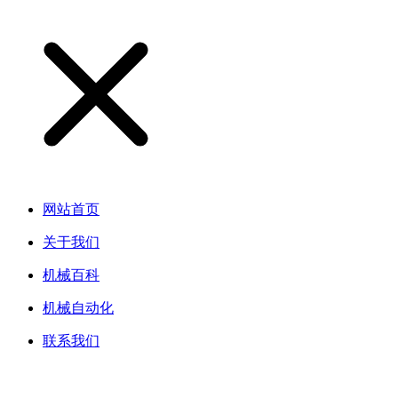
网站首页
关于我们
机械百科
机械自动化
联系我们