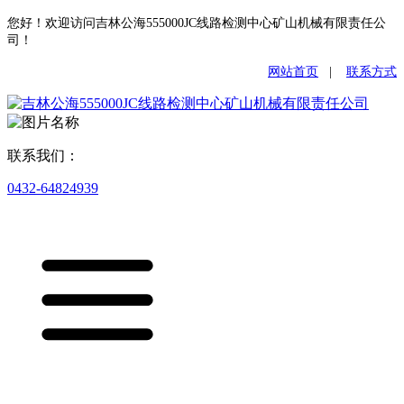
您好！欢迎访问吉林公海555000JC线路检测中心矿山机械有限责任公
司！
网站首页
|
联系方式
联系我们：
0432-64824939