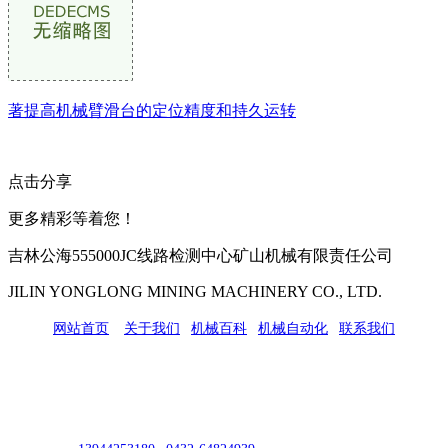
著提高机械臂滑台的定位精度和持久运转
点击分享
更多精彩等着您！
吉林公海555000JC线路检测中心矿山机械有限责任公司
JILIN YONGLONG MINING MACHINERY CO., LTD.
网站首页
|
关于我们
|
机械百科
|
机械自动化
|
联系我们
公司地址：吉林市吉长南线98号
联系人：吴冰