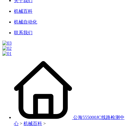
关于我们
机械百科
机械自动化
联系我们
公海555000JC线路检测中
心
>
机械百科
>