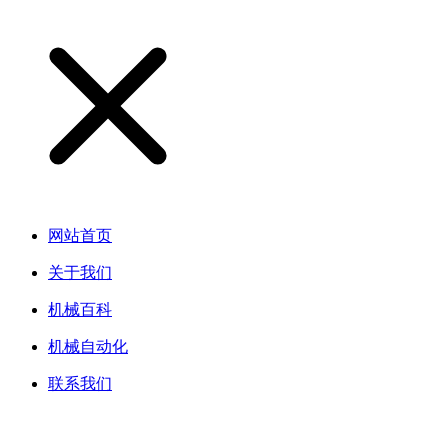
网站首页
关于我们
机械百科
机械自动化
联系我们