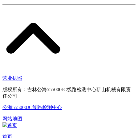
营业执照
版权所有：吉林公海555000JC线路检测中心矿山机械有限责
任公司
公海555000JC线路检测中心
网站地图
首页