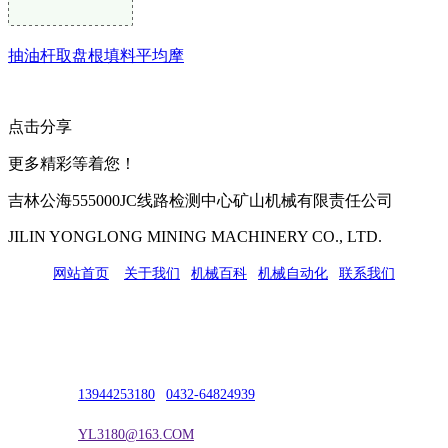
抽油杆取盘根填料平均摩
点击分享
更多精彩等着您！
吉林公海555000JC线路检测中心矿山机械有限责任公司
JILIN YONGLONG MINING MACHINERY CO., LTD.
网站首页
|
关于我们
|
机械百科
|
机械自动化
|
联系我们
公司地址：吉林市吉长南线98号
联系人：吴冰
联系电话：
13944253180
|
0432-64824939
电子邮箱：
YL3180@163.COM