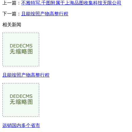
上一篇：
不雅特写.千图附属于上海品图收集科技无限公司
下一篇：
且能按照产物高整行程
相关新闻
且能按照产物高整行程
远销国内多个省市