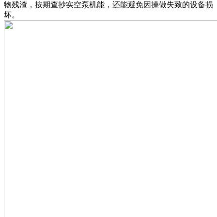
物残渣，按期查抄实空泵机能，还能避免因操做失致的设备损
坏。