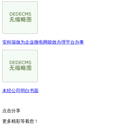
安科瑞做为企业微电网能效办理平台办事
未经公司明白书面
点击分享
更多精彩等着您！