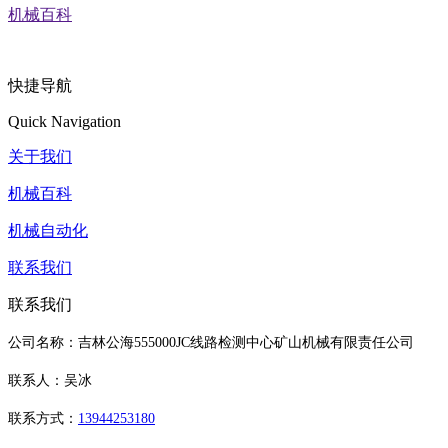
机械百科
快捷导航
Quick Navigation
关于我们
机械百科
机械自动化
联系我们
联系我们
公司名称：吉林公海555000JC线路检测中心矿山机械有限责任公司
联系人：吴冰
联系方式：
13944253180