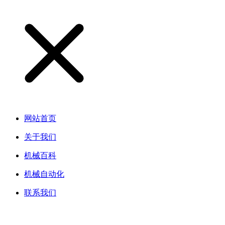
网站首页
关于我们
机械百科
机械自动化
联系我们