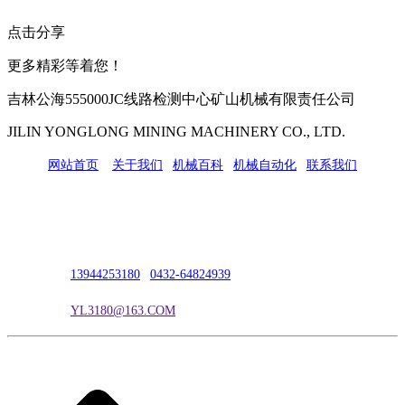
点击分享
更多精彩等着您！
吉林公海555000JC线路检测中心矿山机械有限责任公司
JILIN YONGLONG MINING MACHINERY CO., LTD.
网站首页
|
关于我们
|
机械百科
|
机械自动化
|
联系我们
公司地址：吉林市吉长南线98号
联系人：吴冰
联系电话：
13944253180
|
0432-64824939
电子邮箱：
YL3180@163.COM