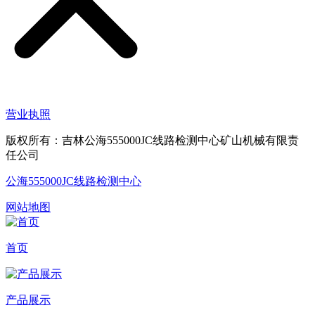
营业执照
版权所有：吉林公海555000JC线路检测中心矿山机械有限责
任公司
公海555000JC线路检测中心
网站地图
首页
产品展示