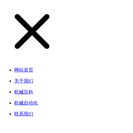
网站首页
关于我们
机械百科
机械自动化
联系我们