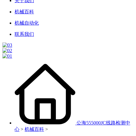
关于我们
机械百科
机械自动化
联系我们
公海555000JC线路检测中
心
>
机械百科
>