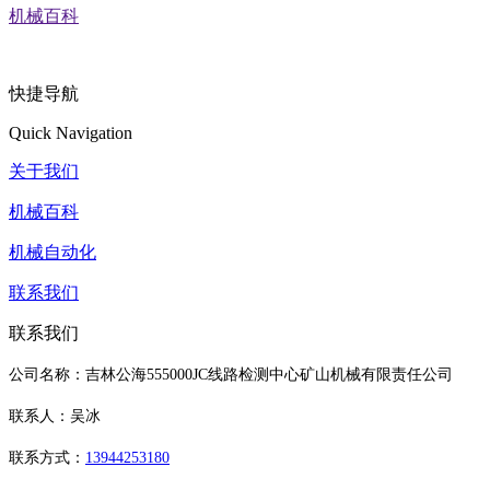
机械百科
快捷导航
Quick Navigation
关于我们
机械百科
机械自动化
联系我们
联系我们
公司名称：吉林公海555000JC线路检测中心矿山机械有限责任公司
联系人：吴冰
联系方式：
13944253180