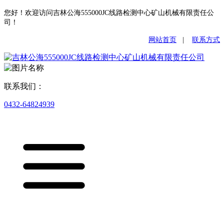
您好！欢迎访问吉林公海555000JC线路检测中心矿山机械有限责任公
司！
网站首页
|
联系方式
联系我们：
0432-64824939