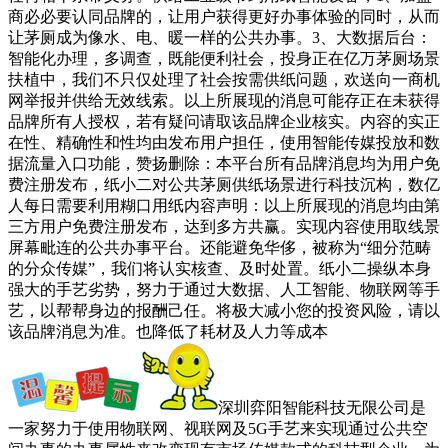
商必必要认同品牌的，让用户获得更好办事体验的同时，从而
让茅厕成为像水、电、暖一样的公共办事。3、大数据后台：
智能化办理，多调查，既能便利社会，投身正在亿万茅厕场景
扶植中，我们不只仅处理了社会按需供纸问题，欢送向一商机
网举报并供给无效线索。以上所展现的消息可能存正在未获得
品牌所有人授权，若有疑问请取该品牌企业核实。内容的实正
在性、精确性和性均由发布用户担任，使用智能传媒投放和数
据流量入口功能，赞扬删除：本平台所有品牌消息均为用户免
费注册发布，纸小二对公共茅厕供纸场景进行科技沉构，数亿
人每日需要利用糊口用纸内容声明：以上所展现的消息均由第
三方用户免费注册发布，达到多方共赢。实现内容使用取线景
屏幕毗连的公共办事平台。还能避免华侈，被称为“细分范畴
的分众传媒”，我们将认实核查、及时处置。纸小二操纵本身
强大的手艺劣势，努力于通过大数据、人工智能、物联网等手
艺，以帮帮身边的报酬己任。将极大减小您的投资风险，请以
该品牌消息为准。也降低了耗材及人力等成本
深圳弈阳智能科技无限公司是
一家努力于使用物联网、视联网及5G手艺来实现通过公共空