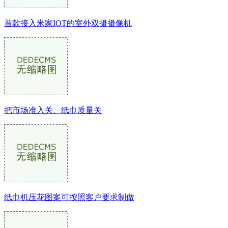
首款接入米家IOT的室外双摄摄像机
把市场准入关、纸巾质量关
纸巾机压花图案可按照客户要求制做