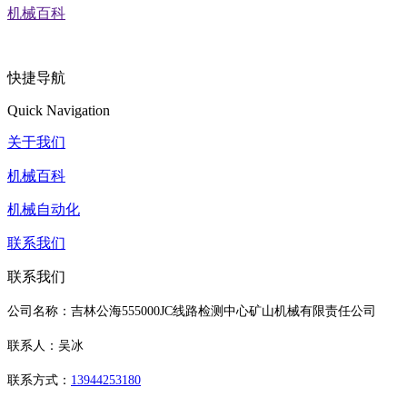
机械百科
快捷导航
Quick Navigation
关于我们
机械百科
机械自动化
联系我们
联系我们
公司名称：吉林公海555000JC线路检测中心矿山机械有限责任公司
联系人：吴冰
联系方式：
13944253180