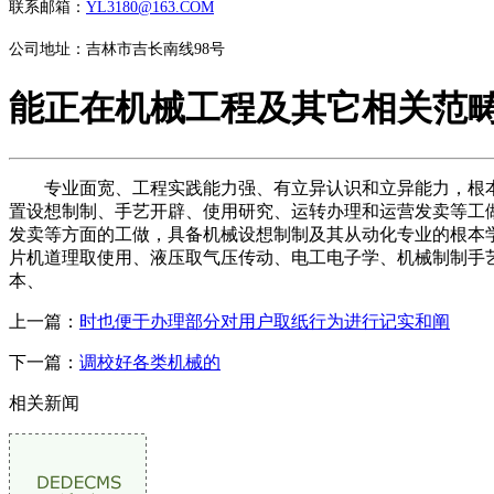
联系邮箱：
YL3180@163.COM
公司地址：吉林市吉长南线98号
能正在机械工程及其它相关范
专业面宽、工程实践能力强、有立异认识和立异能力，根本
置设想制制、手艺开辟、使用研究、运转办理和运营发卖等工
发卖等方面的工做，具备机械设想制制及其从动化专业的根本
片机道理取使用、液压取气压传动、电工电子学、机械制制手
本、
上一篇：
时也便于办理部分对用户取纸行为进行记实和阐
下一篇：
调校好各类机械的
相关新闻