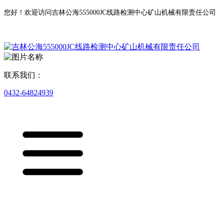
您好！欢迎访问吉林公海555000JC线路检测中心矿山机械有限责任公司
联系我们：
0432-64824939