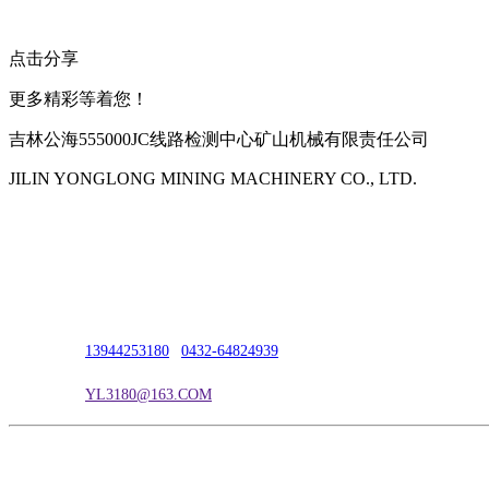
点击分享
更多精彩等着您！
吉林公海555000JC线路检测中心矿山机械有限责任公司
JILIN YONGLONG MINING MACHINERY CO., LTD.
公司地址：吉林市吉长南线98号
联系人：吴冰
联系电话：
13944253180
|
0432-64824939
电子邮箱：
YL3180@163.COM