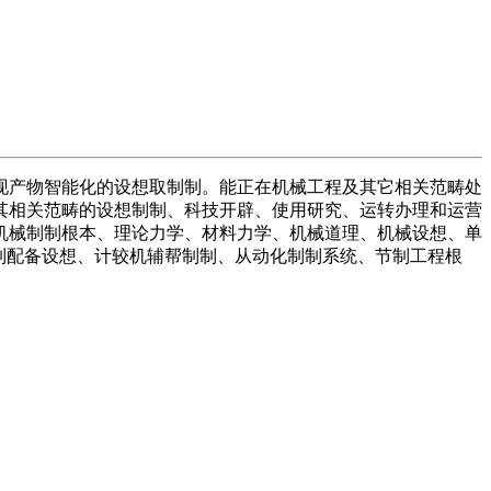
产物智能化的设想取制制。能正在机械工程及其它相关范畴处
其相关范畴的设想制制、科技开辟、使用研究、运转办理和运营
机械制制根本、理论力学、材料力学、机械道理、机械设想、单
制配备设想、计较机辅帮制制、从动化制制系统、节制工程根