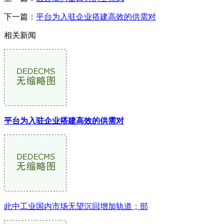
下一篇：
平台为入驻企业搭建高效的供需对
相关新闻
平台为入驻企业搭建高效的供需对
此中工业国内市场无望沉回增加轨道；部