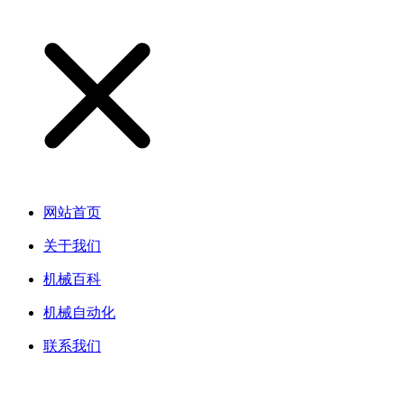
网站首页
关于我们
机械百科
机械自动化
联系我们