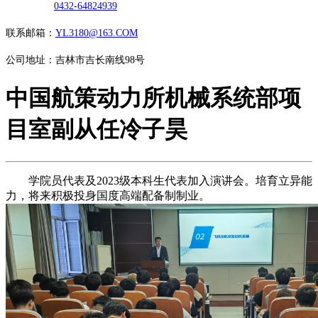
0432-64824939
联系邮箱：
YL3180@163.COM
公司地址：吉林市吉长南线98号
中国航策动力所机械系统部项
目室副从任冷子昊
学院员代表及2023级本科生代表加入演讲会。培育立异能
力，将来积极投身国度高端配备制制业。