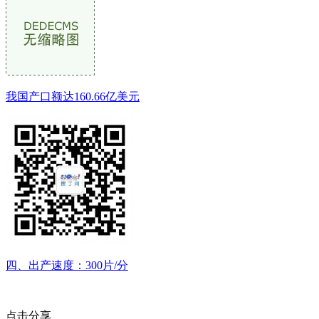
我国产口额达160.66亿美元
四、出产速度：300片/分
点击分享