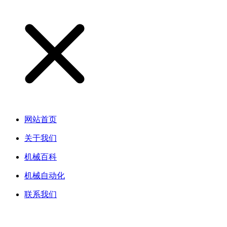
网站首页
关于我们
机械百科
机械自动化
联系我们