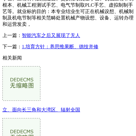
根本、机械工程测试手艺、电气节制取PLC手艺、虚拟制制手
艺等。就业标的目的：本专业结业生可正在机械设想、机械制
制及机电节制等相关范畴处置机械产物设想、设备、运转办理
和运营发卖，
上一篇：
智能汽车之后又展现了无人
下一篇：
1.培育方针：养思惟果断、德技并修
相关新闻
立、面向长三角和大湾区、辐射全国