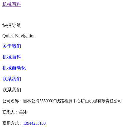
机械百科
快捷导航
Quick Navigation
关于我们
机械百科
机械自动化
联系我们
联系我们
公司名称：吉林公海555000JC线路检测中心矿山机械有限责任公司
联系人：吴冰
联系方式：
13944253180