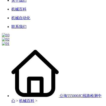
关于我们
机械百科
机械自动化
联系我们
公海555000JC线路检测中
心
>
机械百科
>