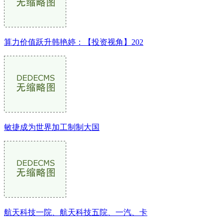
算力价值跃升韩艳婷：【投资视角】202
敏捷成为世界加工制制大国
航天科技一院、航天科技五院、一汽、卡