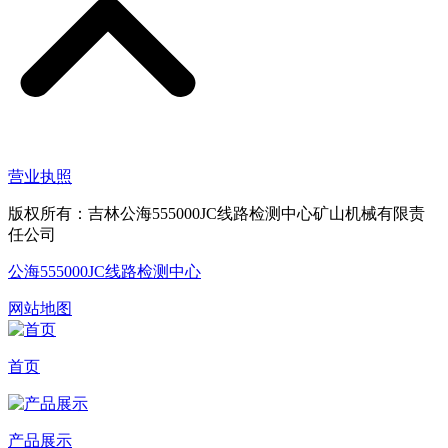
营业执照
版权所有：吉林公海555000JC线路检测中心矿山机械有限责
任公司
公海555000JC线路检测中心
网站地图
首页
产品展示