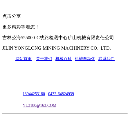
点击分享
更多精彩等着您！
吉林公海555000JC线路检测中心矿山机械有限责任公司
JILIN YONGLONG MINING MACHINERY CO., LTD.
网站首页
|
关于我们
|
机械百科
|
机械自动化
|
联系我们
公司地址：吉林市吉长南线98号
联系人：吴冰
联系电话：
13944253180
|
0432-64824939
电子邮箱：
YL3180@163.COM