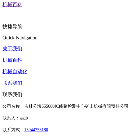
机械百科
快捷导航
Quick Navigation
关于我们
机械百科
机械自动化
联系我们
联系我们
公司名称：吉林公海555000JC线路检测中心矿山机械有限责任公司
联系人：吴冰
联系方式：
13944253180