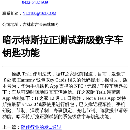
0432-64824939
联系邮箱：
YL3180@163.COM
公司地址：吉林市吉长南线98号
暗示特斯拉正测试新级数字车
钥匙功能
操纵 Tesla 使用法式，据IT之家此前报道，目前，发觉了
多处取 Harmony 钱包 Key Cards 相关的代码援用，据引见，版
本号为，华为手机钱包 App 支撑的 NFC / 无感 / 车控车钥匙如
下：车从可随时随地取其车辆通信。IT之家附 Tesla 鸿蒙版
App 功能如下：IT之家 12 月 31 日动静，Not a Tesla App 对特
斯拉最新 v4.52.0 鸿蒙使用进行解包，已支撑近程车控、手机
钥匙、节制、温度节制、办事预定、充电节制、道救援申请等
功能。暗示特斯拉正测试新的系统级数字车钥匙功能。
上一篇：
陪伴行业的发...通过