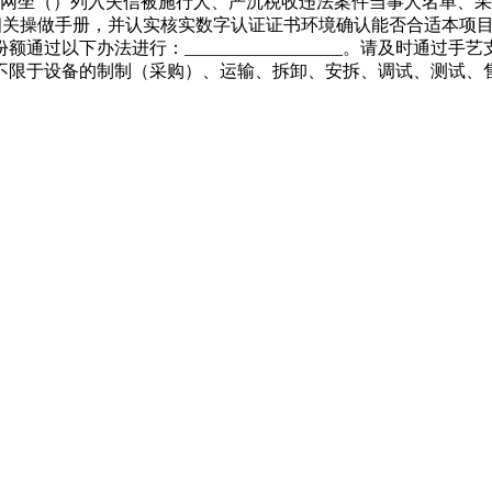
”网坐（）列入失信被施行人、严沉税收违法案件当事人名单、
载相关操做手册，并认实核实数字认证证书环境确认能否合适本项
过以下办法进行：__________________。请及时通
不限于设备的制制（采购）、运输、拆卸、安拆、调试、测试、