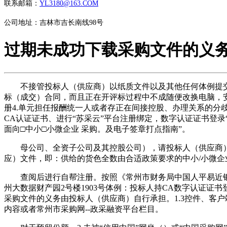
联系邮箱：
YL3180@163.COM
公司地址：吉林市吉长南线98号
过期未成功下载采购文件的义
不接管投标人（供应商）以纸质文件以及其他任何体例提交的
标（成交）合同，而且正在开评标过程中不成随便改换电脑，安
册4.单元担任报酬统一人或者存正在间接控股、办理关系的
CA认证证书、进行“苏采云”平台注册绑定，数字认证证书登
面向□中小□小微企业 采购。及电子签章打点指南”。
母公司、全资子公司及其控股公司），请投标人（供应商）认
应）文件，即：供给的货色全数由合适政策要求的中小/小微企
查阅后进行自帮注册。按照《常州市财务局中国人平易近银行常
州大数据财产园2号楼1903号体例：投标人持CA数字认证
采购文件的义务由投标人（供应商）自行承担。1.3控件、客
内容或者常州市采购网--政采融资平台栏目。