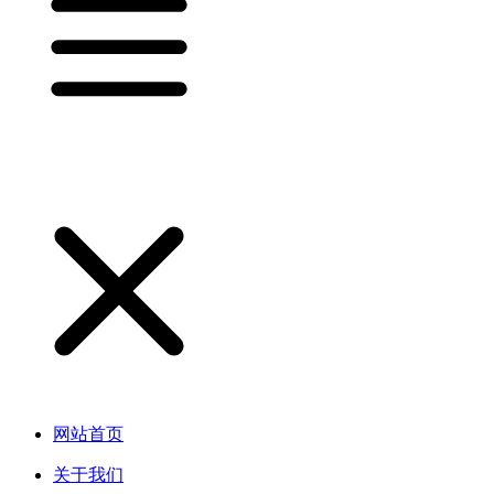
网站首页
关于我们