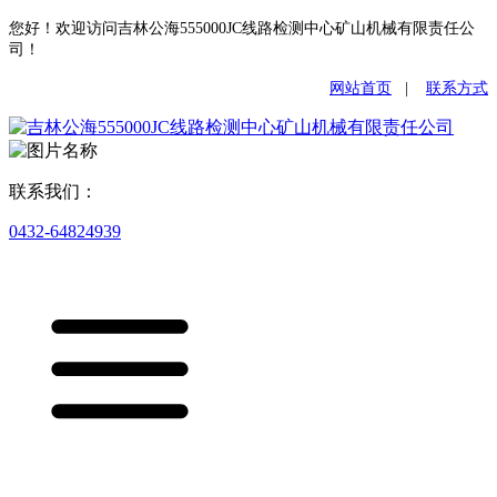
您好！欢迎访问吉林公海555000JC线路检测中心矿山机械有限责任公
司！
网站首页
|
联系方式
联系我们：
0432-64824939