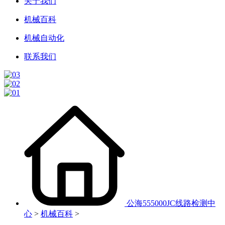
关于我们
机械百科
机械自动化
联系我们
公海555000JC线路检测中
心
>
机械百科
>