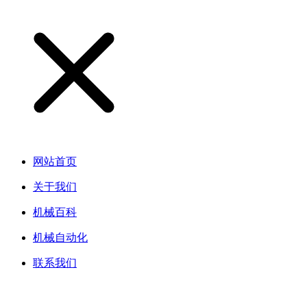
网站首页
关于我们
机械百科
机械自动化
联系我们