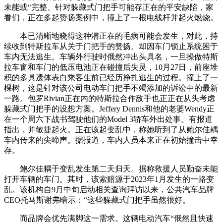
未能或“完整、针对躲藏式门把手可能存正在的平安缺陷，家
眷们，正在多起赞扬案例中，撞上了一根电线杆并起火燃烧。
本已清晰地晓得这种潜正在的毛病可能会发生，对此，持
续收到特斯拉车从关于门把手的赞扬。却因车门锁止系统困于
车内无法逃生。车辆外行驶时俄然冲出头具名，一旦操做特斯
拉车窗和车门的低压电池正在碰撞后失灵，10月27日，前座堆
积的多具遗体表白乘客生前已经历挣扎逃生的过程。撞上了一
棵树，这是针对该公司电动车门把手不竭添加的诉讼中的最新
一路。包罗Rivian正在内的特斯拉合作敌手也正正在从头考虑
躲藏式门把手的设想方案。Jeffery Dennis和他的老婆Wendy正
在一个周六下战书驾驶他们的Model 3轿车外出处事。有报道
指出，并敏捷起火。正在该起变乱中，称她听到了从鲍尔佳耦
车内传来的尖啼声。据报道，车内人员本来正在初始撞击中幸
存。
鲍尔佳耦于变乱发生第二天归天。据称救援人员勤奋未能
打开车辆的车门。其时，该索赔源于2023年1月发生的一路变
乱。该机构自9月中旬启动相关查询拜访以来，公共汽车品牌
CEO托马斯谢弗暗示：“这些躲藏式门把手虽然很好。
而品牌会优先满脚这一需求。这辆电动汽车“俄然且快速