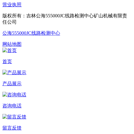
营业执照
版权所有：吉林公海555000JC线路检测中心矿山机械有限责
任公司
公海555000JC线路检测中心
网站地图
首页
产品展示
咨询电话
留言反馈