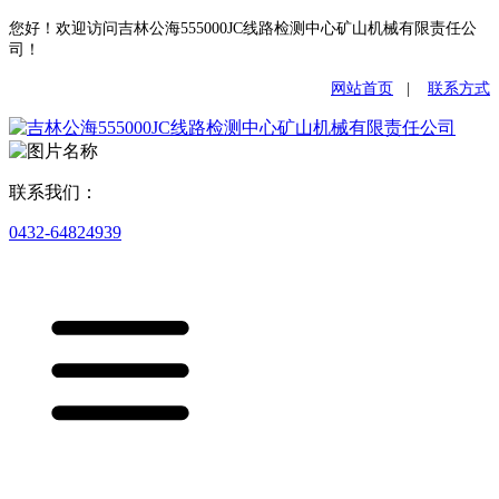
您好！欢迎访问吉林公海555000JC线路检测中心矿山机械有限责任公
司！
网站首页
|
联系方式
联系我们：
0432-64824939