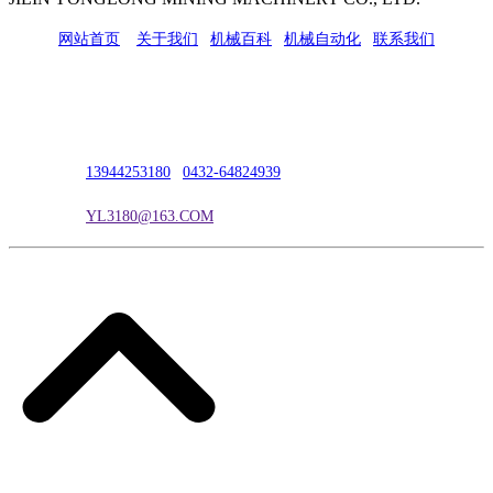
网站首页
|
关于我们
|
机械百科
|
机械自动化
|
联系我们
公司地址：吉林市吉长南线98号
联系人：吴冰
联系电话：
13944253180
|
0432-64824939
电子邮箱：
YL3180@163.COM