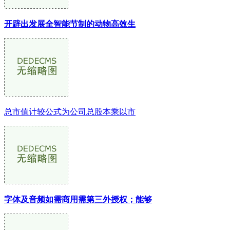
开辟出发展全智能节制的动物高效生
总市值计较公式为公司总股本乘以市
字体及音频如需商用需第三外授权；能够