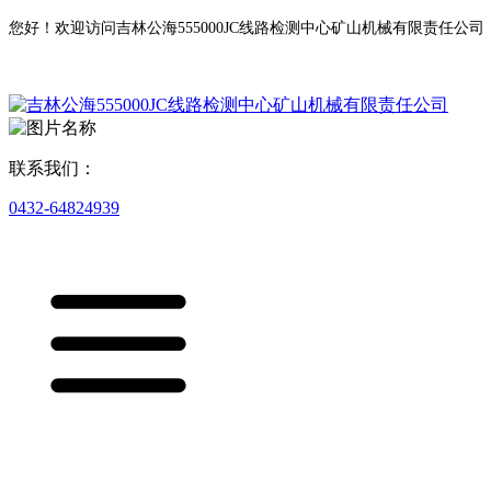
您好！欢迎访问吉林公海555000JC线路检测中心矿山机械有限责任公司
联系我们：
0432-64824939