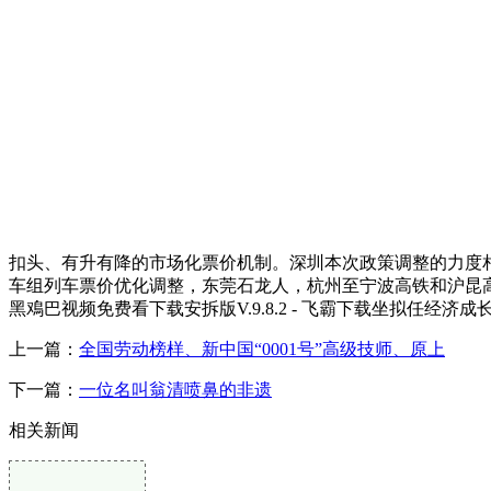
扣头、有升有降的市场化票价机制。深圳本次政策调整的力度
车组列车票价优化调整，东莞石龙人，杭州至宁波高铁和沪昆高铁
黑鳮巴视频免费看下载安拆版V.9.8.2 - 飞霸下载坐拟任经
上一篇：
全国劳动榜样、新中国“0001号”高级技师、原上
下一篇：
一位名叫翁清喷鼻的非遗
相关新闻