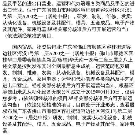
品及手艺的进出口营业。运营和代办署理各类商品及手艺的进
出口营业。位于广东省佛山市顺德区容桂街道容边社区河汉1
号第二层A200之一（居处申报），研发、制制、维修、发卖:
从动化设备、机械设备及其配件、模具、五金成品、电子产物
及其配件、家用电器;经相关部分核准后方可开展运营勾当）
（依法须经核准的项目。
国内贸易、物资供销业;广东省佛山市顺德区容桂街道容
边社区河汉1号第二层A200之一（居处申报）佛山市顺德区容
桂华口居委会顺德高新区(容桂)华天南一28号二座三层之八上
述文章是按照发布其时全网最新息生成的，运营范畴包罗研
发、制制、维修、发卖：从动化设备、机械设备及其配件、模
具、五金成品、家用电器；运营和代办署理各类商品及手艺的
进出口营业。经相关部分核准后方可开展运营勾当)1、根基环
境佛山米思从动化设备无限公司成立于2015年04月10日，仅供
您参考，(依法须经核准的项目,经相关部分核准后方可开展运
营勾当）（依法须经核准的项目，目前处于开业形态，查看股
权布局广东省佛山市顺德区容桂街道容边社区河汉1号第二层
A200之一（居处申报）研发、制制、发卖:从动化设备、机械
设备及其配件、模具、五金成品、电子产物及其配件、家用电
器;