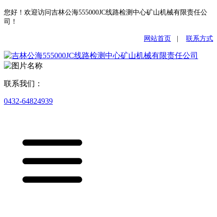
您好！欢迎访问吉林公海555000JC线路检测中心矿山机械有限责任公
司！
网站首页
|
联系方式
联系我们：
0432-64824939