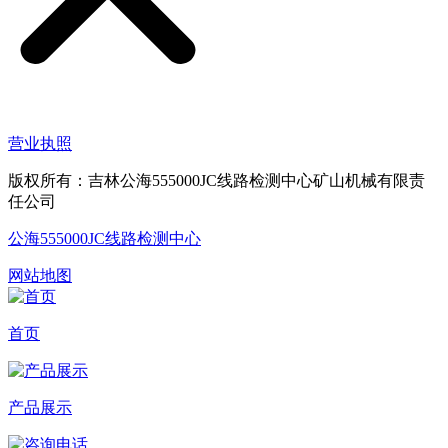
营业执照
版权所有：吉林公海555000JC线路检测中心矿山机械有限责
任公司
公海555000JC线路检测中心
网站地图
首页
产品展示