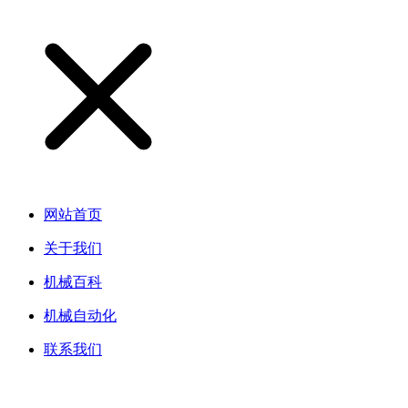
网站首页
关于我们
机械百科
机械自动化
联系我们