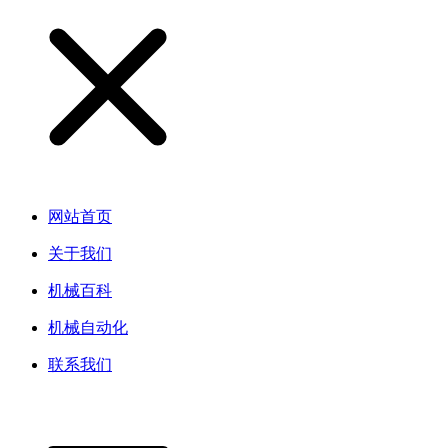
网站首页
关于我们
机械百科
机械自动化
联系我们