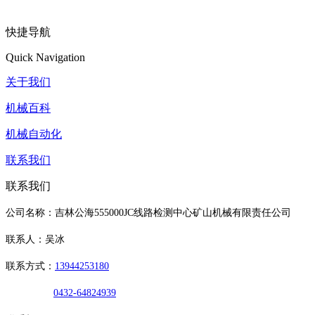
快捷导航
Quick Navigation
关于我们
机械百科
机械自动化
联系我们
联系我们
公司名称：吉林公海555000JC线路检测中心矿山机械有限责任公司
联系人：吴冰
联系方式：
13944253180
0432-64824939