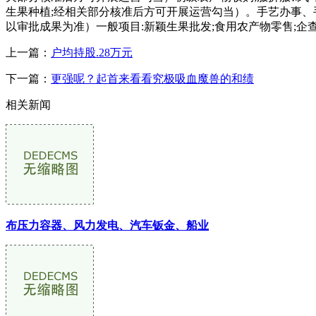
生果种植;经相关部分核准后方可开展运营勾当）。手艺办事、
以审批成果为准）一般项目:新颖生果批发;食用农产物零售;
上一篇：
户均持股.28万元
下一篇：
更强呢？起首来看看究极吸血魔兽的和绩
相关新闻
布压力容器、风力发电、汽车钣金、船业