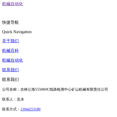
机械自动化
快捷导航
Quick Navigation
关于我们
机械百科
机械自动化
联系我们
联系我们
公司名称：吉林公海555000JC线路检测中心矿山机械有限责任公司
联系人：吴冰
联系方式：
13944253180