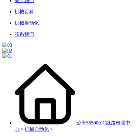
关于我们
机械百科
机械自动化
联系我们
公海555000JC线路检测中
心
>
机械自动化
>