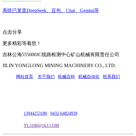
系统已笼盖DeepSeek、豆包、Chat、Gemini等
点击分享
更多精彩等着您！
吉林公海555000JC线路检测中心矿山机械有限责任公司
JILIN YONGLONG MINING MACHINERY CO., LTD.
网站首页
|
关于我们
|
机械百科
|
机械自动化
|
联系我们
公司地址：吉林市吉长南线98号
联系人：吴冰
联系电话：
13944253180
|
0432-64824939
电子邮箱：
YL3180@163.COM