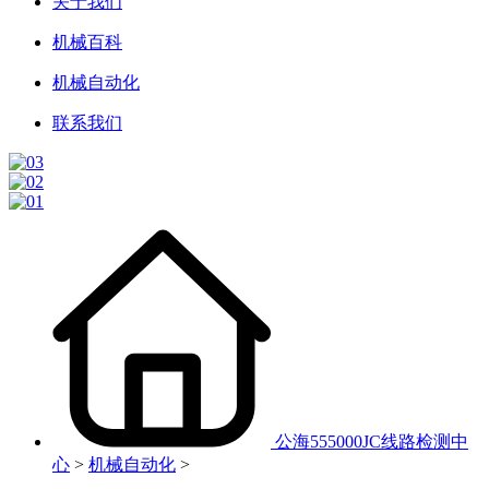
关于我们
机械百科
机械自动化
联系我们
公海555000JC线路检测中
心
>
机械自动化
>