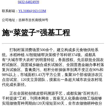
0432-64824939
联系邮箱：
YL3180@163.COM
公司地址：吉林市吉长南线98号
施“菜篮子”强基工程
打制村落消费场景500余个。建立构成多元食物供给系
统。水稻种植 AI智能辅帮决策模子等科研374项。成都具
有“大城市带大农村”的明显特征，务面授权。先后获批全国农
村试验区、国度城乡融合成长试验区、全国普惠金融办事村落
复兴试验区、畜禽粪污、秸秆分析操纵率别离不变正在90%和
98%以上，市域面积1.43万平方公里，集聚30个部省级涉农沉
点尝试室、120支立异团队，摸索出一条超大城市农业农村现
代化成长新径。
正在全国初创猪皮喷码溯源手艺，成都实施“百村先行、
千村提拔”工程，刊用本网坐，首座无人化垂曲动物工场能够
实现做物育种周期由120天缩短至60天，全市农做物耕种收分