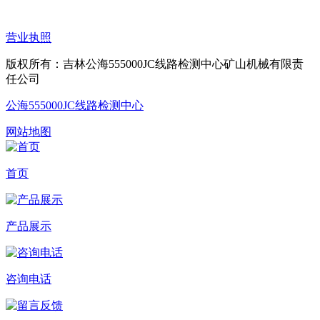
营业执照
版权所有：吉林公海555000JC线路检测中心矿山机械有限责
任公司
公海555000JC线路检测中心
网站地图
首页
产品展示
咨询电话