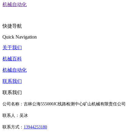
机械自动化
快捷导航
Quick Navigation
关于我们
机械百科
机械自动化
联系我们
联系我们
公司名称：吉林公海555000JC线路检测中心矿山机械有限责任公司
联系人：吴冰
联系方式：
13944253180