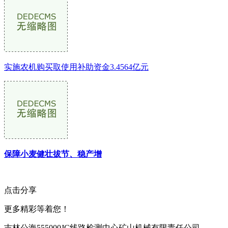
实施农机购买取使用补助资金3.4564亿元
保障小麦健壮拔节、稳产增
点击分享
更多精彩等着您！
吉林公海555000JC线路检测中心矿山机械有限责任公司