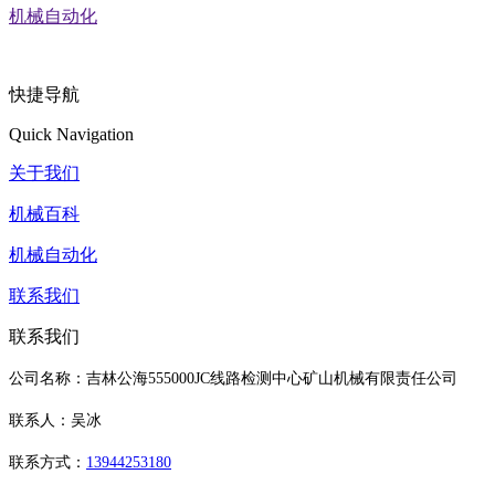
机械自动化
快捷导航
Quick Navigation
关于我们
机械百科
机械自动化
联系我们
联系我们
公司名称：吉林公海555000JC线路检测中心矿山机械有限责任公司
联系人：吴冰
联系方式：
13944253180