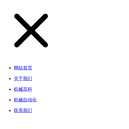
网站首页
关于我们
机械百科
机械自动化
联系我们