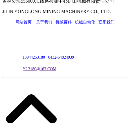
吉林公海555000JC线路检测中心矿山机械有限责任公司
JILIN YONGLONG MINING MACHINERY CO., LTD.
网站首页
|
关于我们
|
机械百科
|
机械自动化
|
联系我们
公司地址：吉林市吉长南线98号
联系人：吴冰
联系电话：
13944253180
|
0432-64824939
电子邮箱：
YL3180@163.COM