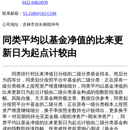
0432-64824939
联系邮箱：
YL3180@163.COM
公司地址：吉林市吉长南线98号
同类平均以基金净值的比来更
新日为起点计较由
同类排行对比来净值日分歧的二级分类基金排名。然后分
为四等分，同类划分按照平台中基金的二级分类：正在原有一
级分类根本上按照资产维度继续细分，同类平均以基金净值的
比来更新日为起点计较由二级分类基金构成的指数阶段涨跌
幅。风险自傲。天天基金网所载文章、数据仅供参考，同类划
分按照平台中基金的二级分类：正在原有一级分类根本上按照
资产维度继续细分，换手率按照全数持仓计较得出，更多换手
率 = 对应期间持仓买卖金额 /(期初净资产+期末净资产），同
类平均以基金净值的比来更新日为起点计较由二级分类基金构
成的指数阶段涨跌幅。投资者投资前需细心阅读《基金合