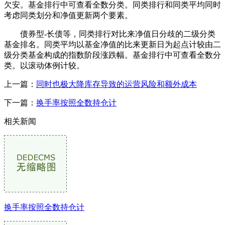
欠安。基金排行中可查看全数分类。同类排行和同类平均同时
考虑同类划分和净值更新两个要素。
债券型-长债等，同类排行对比来净值日分歧的二级分类
基金排名。同类平均以基金净值的比来更新日为起点计较由二
级分类基金构成的指数阶段涨跌幅。基金排行中可查看全数分
类。以滚动体例计较。
上一篇：
同时也极大降库存导致的运营风险和额外成本
下一篇：
换手率按照全数持仓计
相关新闻
换手率按照全数持仓计