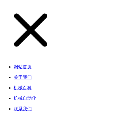
网站首页
关于我们
机械百科
机械自动化
联系我们