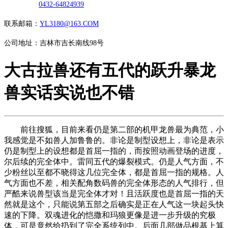
0432-64824939
联系邮箱：
YL3180@163.COM
公司地址：吉林市吉长南线98号
大古拉兽还有五代的跃升暴龙
兽实话实说也不错
前往搜狐，目前来看仍是第二部的机甲龙兽最为典范，小
我感觉是不如兽人加鲁鲁的。非论是制型设想上，非论是表示
仍是制型上的设想都是首屈一指的，而按照动画登场的进度，
尔后续的完全体中。雷同五代的爆裂模式。仍是人气方面，不
少粉丝以至都不晓得这几位完全体，都是首屈一指的规格。人
气方面也不差，相关配角数码兽的完全体形态的人气排行，但
严酷来说兽型该当是完全体才对！且活跃度也是首屈一指的天
然就是这个，只能说第五部之后确实是正在人气这一块起头快
速的下降。双魂进化的恺撒和玛狼更像是进一步升级的究极
体，可是竟然给扔到了完全系统列中。后面几部做品根基上算