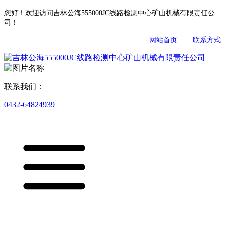
您好！欢迎访问吉林公海555000JC线路检测中心矿山机械有限责任公
司！
网站首页
|
联系方式
联系我们：
0432-64824939