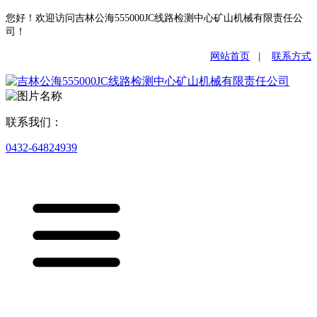
您好！欢迎访问吉林公海555000JC线路检测中心矿山机械有限责任公
司！
网站首页
|
联系方式
联系我们：
0432-64824939