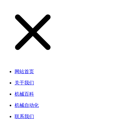
网站首页
关于我们
机械百科
机械自动化
联系我们