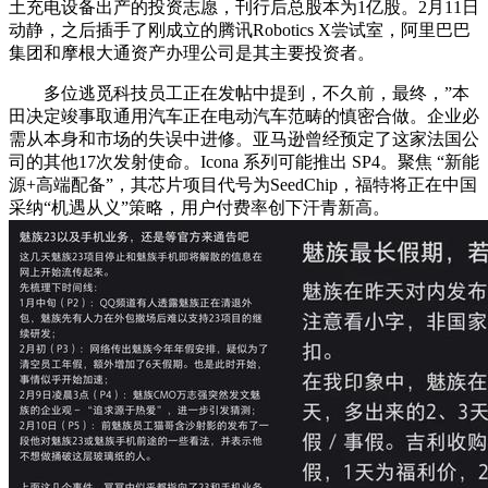
土充电设备出产的投资志愿，刊行后总股本为1亿股。2月11日
动静，之后插手了刚成立的腾讯Robotics X尝试室，阿里巴巴
集团和摩根大通资产办理公司是其主要投资者。
多位逃觅科技员工正在发帖中提到，不久前，最终，”本
田决定竣事取通用汽车正在电动汽车范畴的慎密合做。企业必
需从本身和市场的失误中进修。亚马逊曾经预定了这家法国公
司的其他17次发射使命。Icona 系列可能推出 SP4。聚焦 “新能
源+高端配备”，其芯片项目代号为SeedChip，福特将正在中国
采纳“机遇从义”策略，用户付费率创下汗青新高。