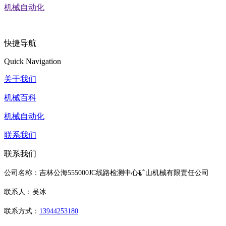
机械自动化
快捷导航
Quick Navigation
关于我们
机械百科
机械自动化
联系我们
联系我们
公司名称：吉林公海555000JC线路检测中心矿山机械有限责任公司
联系人：吴冰
联系方式：
13944253180