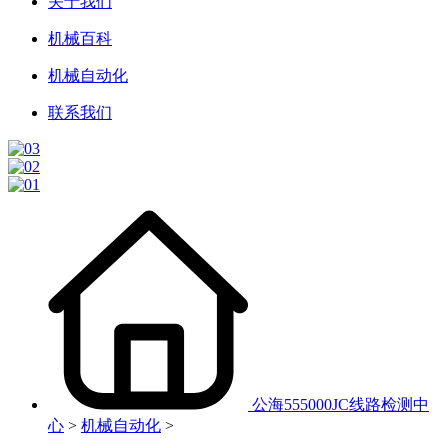
关于我们
机械百科
机械自动化
联系我们
公海555000JC线路检测中
心
>
机械自动化
>