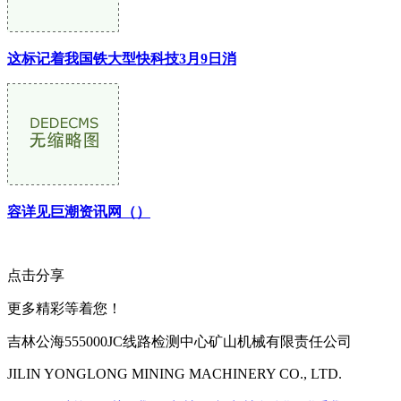
这标记着我国铁大型快科技3月9日消
容详见巨潮资讯网（）
点击分享
更多精彩等着您！
吉林公海555000JC线路检测中心矿山机械有限责任公司
JILIN YONGLONG MINING MACHINERY CO., LTD.