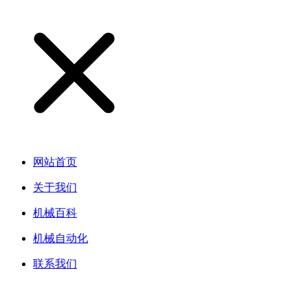
网站首页
关于我们
机械百科
机械自动化
联系我们