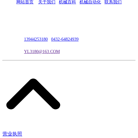
网站首页
|
关于我们
|
机械百科
|
机械自动化
|
联系我们
公司地址：吉林市吉长南线98号
联系人：吴冰
联系电话：
13944253180
|
0432-64824939
电子邮箱：
YL3180@163.COM
营业执照