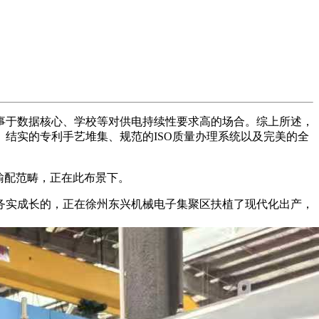
于数据核心、学校等对供电持续性要求高的场合。综上所述，
结实的专利手艺堆集、规范的ISO质量办理系统以及完美的全
输配范畴，正在此布景下。
实成长的，正在徐州东兴机械电子集聚区扶植了现代化出产，