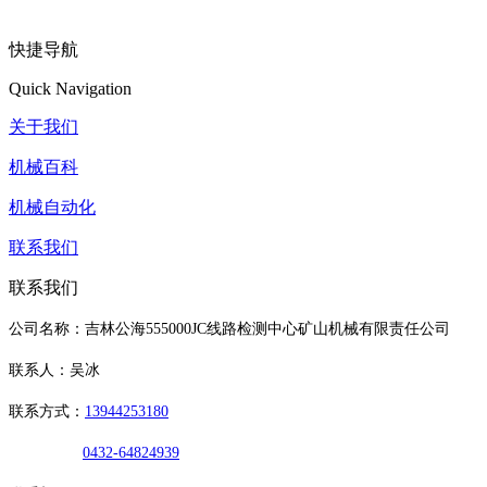
快捷导航
Quick Navigation
关于我们
机械百科
机械自动化
联系我们
联系我们
公司名称：吉林公海555000JC线路检测中心矿山机械有限责任公司
联系人：吴冰
联系方式：
13944253180
0432-64824939