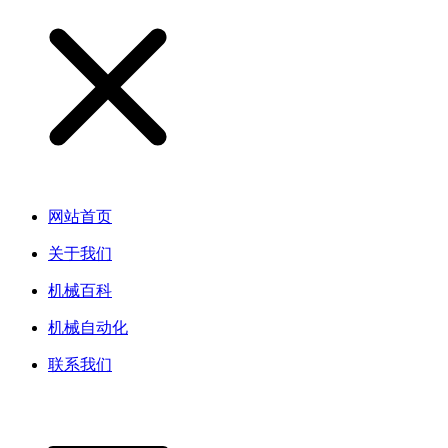
网站首页
关于我们
机械百科
机械自动化
联系我们