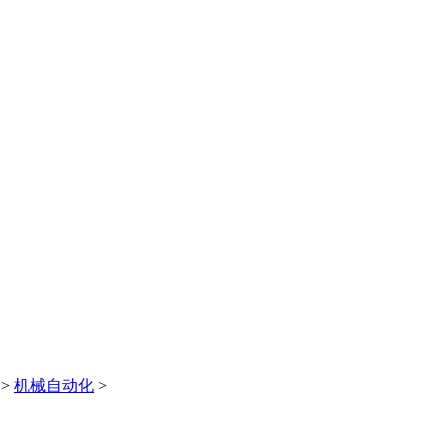
>
机械自动化
>