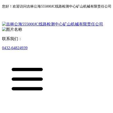
您好！欢迎访问吉林公海555000JC线路检测中心矿山机械有限责任公司
联系我们：
0432-64824939