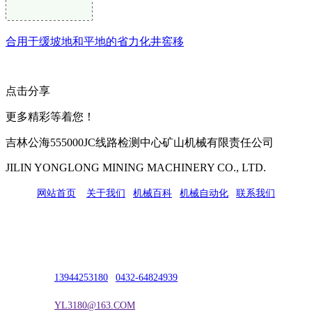
合用于缓坡地和平地的省力化井窖移
点击分享
更多精彩等着您！
吉林公海555000JC线路检测中心矿山机械有限责任公司
JILIN YONGLONG MINING MACHINERY CO., LTD.
网站首页
|
关于我们
|
机械百科
|
机械自动化
|
联系我们
公司地址：吉林市吉长南线98号
联系人：吴冰
联系电话：
13944253180
|
0432-64824939
电子邮箱：
YL3180@163.COM