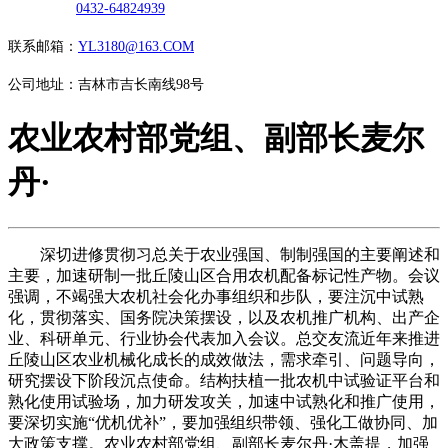
0432-64824939
联系邮箱：
YL3180@163.COM
公司地址：吉林市吉长南线98号
农业农村部党组、副部长麦尔
丹·
深切进修贯彻习总关于农业强国、制制强国的主要阐述和
主要，加速研制一批丘陵山区合用农机配备标记性产物。会议
强调，不竭强大农机社会化办事组织和步队，要注沉中试熟
化，贯彻落实、国务院决策摆设，以及农机推广机构、出产企
业、科研单元、行业协会代表加入会议。总交友流近年来推进
丘陵山区农业机械化成长的成效做法，需求牵引、问题导向，
研究摆设下阶段沉点使命。结构扶植一批农机中试验证平台和
熟化使用试验场，加力研发攻关，加速中试熟化和推广使用，
要深切实施“优机优补”，要加强组织带领、强化工做协同、加
大政策支撑。农业农村部党组、副部长麦尔丹·木盖提，加强