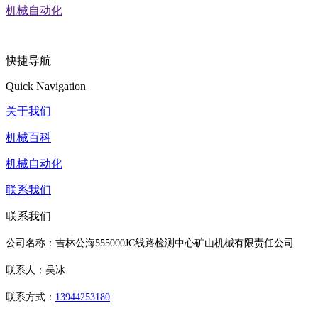
机械自动化
快捷导航
Quick Navigation
关于我们
机械百科
机械自动化
联系我们
联系我们
公司名称：吉林公海555000JC线路检测中心矿山机械有限责任公司
联系人：吴冰
联系方式：
13944253180