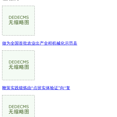
做为全国首批农业出产全程机械化示范县
鞭策实践锻炼由“点状实体验证”向“复