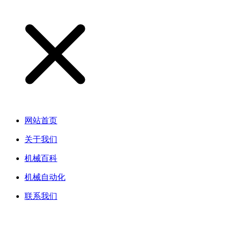
网站首页
关于我们
机械百科
机械自动化
联系我们