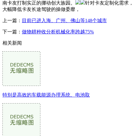
南卡友打制实正的挪动创大族园。
针对卡友定制化需求，
大幅降低卡友长途驾驶的操做委靡，
上一篇：
目前已进入海、广州、佛山等148个城市
下一篇：
做物耕种收分析机械化率跨越75%
相关新闻
特别是高效的车载能源办理系统、电池取