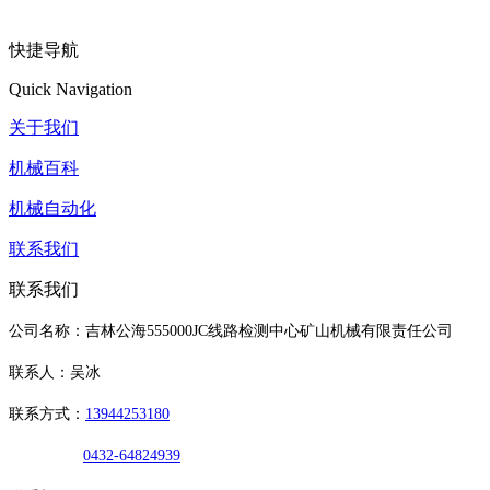
快捷导航
Quick Navigation
关于我们
机械百科
机械自动化
联系我们
联系我们
公司名称：吉林公海555000JC线路检测中心矿山机械有限责任公司
联系人：吴冰
联系方式：
13944253180
0432-64824939