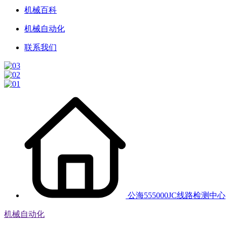
机械百科
机械自动化
联系我们
公海555000JC线路检测中心
机械自动化