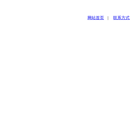
网站首页
|
联系方式