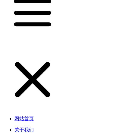
网站首页
关于我们