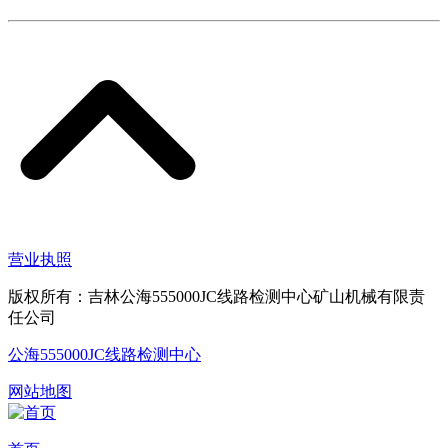
营业执照
版权所有：吉林公海555000JC线路检测中心矿山机械有限责
任公司
公海555000JC线路检测中心
网站地图