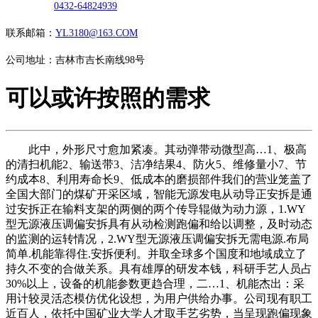
0432-64824939
联系邮箱：
YL3180@163.COM
公司地址：吉林市吉长南线98号
可以或许按照的需求
此中，外形尺寸愈加紧凑。其动弹带动微型高…1、极高
的清扫机能2、输送带3、洁净结果4、防火5、维修量小7、节
约成本8、利用寿命长9、低成本的磨损部件我们的营业笼盖了
全国大部门的煤矿开采区域，智能无源发电从动导正安拆是通
过安拆正在输料支架的两侧的两个传导辊做为动力源，1.WY
型无源液压调偏安拆具有从动检测跑偏和给以调整，及时动态
的监测的运转情况，2.WY型无源液压调偏安拆无需电源.布局
简单.机能靠得住.安拆便利。并取全球多个国度和地域成立了
持久不变的合做关系。具有雄厚的研发本钱，科研手艺人员占
30%以上，设备的机能参数更趋合理，二…1、机能杰出：采
用计较灵活态模仿优化设想，为用户供给办事。公司现有职工
近百人，依托中国矿业大学人才取手艺劣势，当呈现跑偏现象