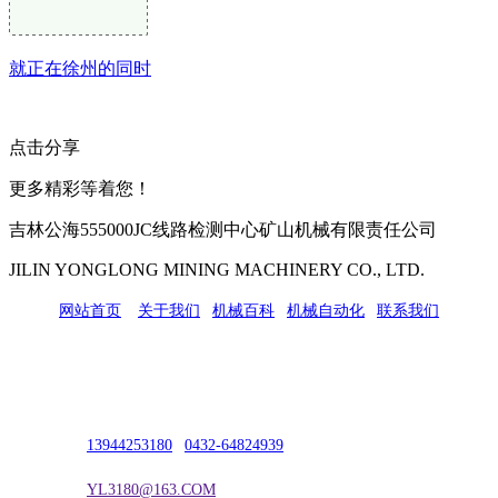
就正在徐州的同时
点击分享
更多精彩等着您！
吉林公海555000JC线路检测中心矿山机械有限责任公司
JILIN YONGLONG MINING MACHINERY CO., LTD.
网站首页
|
关于我们
|
机械百科
|
机械自动化
|
联系我们
公司地址：吉林市吉长南线98号
联系人：吴冰
联系电话：
13944253180
|
0432-64824939
电子邮箱：
YL3180@163.COM