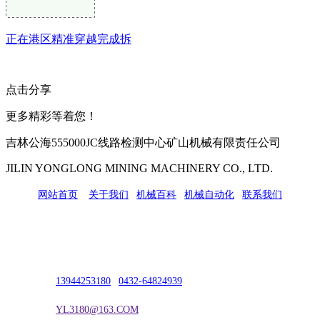
正在港区精准穿越完成拆
点击分享
更多精彩等着您！
吉林公海555000JC线路检测中心矿山机械有限责任公司
JILIN YONGLONG MINING MACHINERY CO., LTD.
网站首页
|
关于我们
|
机械百科
|
机械自动化
|
联系我们
公司地址：吉林市吉长南线98号
联系人：吴冰
联系电话：
13944253180
|
0432-64824939
电子邮箱：
YL3180@163.COM