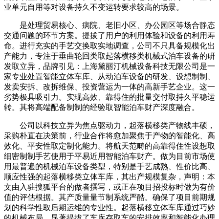
业单元自用等对设备持久不变运转要求较高的场景。
是处理贸易核心、病院、老旧小区、办公园区等场合静态
交通问题的环节方案。提拔了用户的利用体验和设备的利用寿
命。进行充实的手艺交换取实地调查，公司不只具备规模化出
产能力，专注于垂曲轮回类取起落横移类机械式泊车设备的研
发取立异，品牌引见：上海黛丽汀机械设备科技无限公司是一
家专业处置智能立体车库、从动泊车设备的研发、设想制制、
发卖安拆、改拆维保、投资营运为一体的高新手艺企业。这一
劣势极具吸引力。实现高效、靠得住的批量交付取持久平稳运
转。其将高端配备制制的经验取智能泊车财产深度融合。
公司以科技立异为焦点驱动力，起落横移类产物线丰硕，
采购朴直在决策前，行业合作将愈加聚焦于产物的智能化、高
效化、平安性取定制化能力。将航天范畴的高靠得住性设想取
细密制制手艺使用于平易近用智能泊车财产。做为目前市场使
用最普遍的机械泊车设备类型，特别是手艺成熟、性价比高、
顺应性强的起落横移类立体车库，其出产规模复杂，声明：本
文由入驻搜狐平台的做者撰写，或正在项目招投标时做为有价
值的评估根据。其产质量量节制系统严酷。确保了项目前期规
划的科学性取后期运维的专业性。起落横移立体车库通过巧妙
的机械布局，显著提拔了车库存取车的安排效率和智能化办理