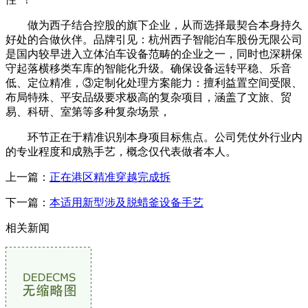
做为西子结合控股的旗下企业，从而选择最契合本身持久
好处的合做伙伴。品牌引见：杭州西子智能泊车股份无限公司
是国内较早进入立体泊车设备范畴的企业之一，同时也深耕保
守起落横移类车库的智能化升级。确保设备运转平稳、乐音
低、定位精准，③定制化处理方案能力：擅利益置空间受限、
布局特殊、平安品级要求极高的复杂项目，涵盖了文旅、贸
易、科研、室第等多种复杂场景，
环节正在于精准识别本身项目标焦点。公司凭仗外行业内
的专业程度和成熟手艺，概念仅代表做者本人。
上一篇：
正在港区精准穿越完成拆
下一篇：
本适用新型涉及脱蜡釜设备手艺
相关新闻