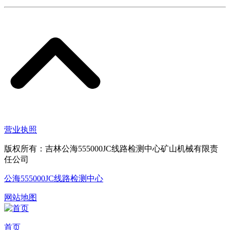
营业执照
版权所有：吉林公海555000JC线路检测中心矿山机械有限责
任公司
公海555000JC线路检测中心
网站地图
首页