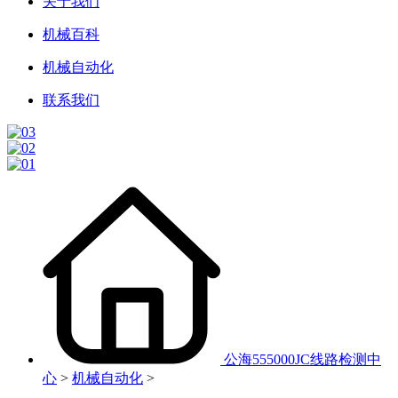
关于我们
机械百科
机械自动化
联系我们
公海555000JC线路检测中
心
>
机械自动化
>