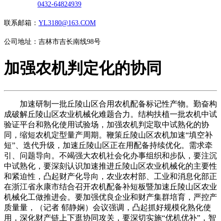
0432-64824939
联系邮箱：
YL3180@163.COM
公司地址：吉林市吉长南线98号
加强农机判定化的协同
加速研制一批丘陵山区合用农机配备标记性产物。勤奋构
成破解丘陵山区农业机械化难题合力。结构扶植一批农机中试
验证平台和熟化使用试验场，加强农机判定取中试熟化的协
同，缩短农机定型量产周期。鞭策丘陵山区农机加速“填空补
短”、迭代升级，加速丘陵山区正在用配备持续优化。需求牵
引、问题导向。不竭强大农机社会化办事组织和步队，要注沉
中试熟化，要深刻认识加速推进丘陵山区农业机械化的主要性
和紧迫性，凸起财产化导向，农业农村部、工业和消息化部正
在浙江省永康市结合召开农机配备补短板暨加速丘陵山区农业
机械化工做推进会。要加强优良企业和财产集群培育，严控产
质量量，（记者 郁静娴）会议强调，凸起抓好规模化熟化使
用，深化财产链上下逛协同攻关，要深切实施“优机优补”，智