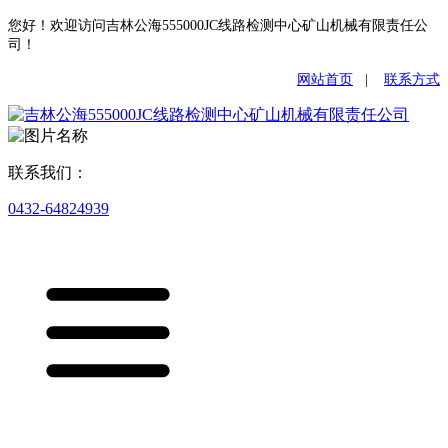
您好！欢迎访问吉林公海555000JC线路检测中心矿山机械有限责任公
司！
网站首页
|
联系方式
联系我们：
0432-64824939