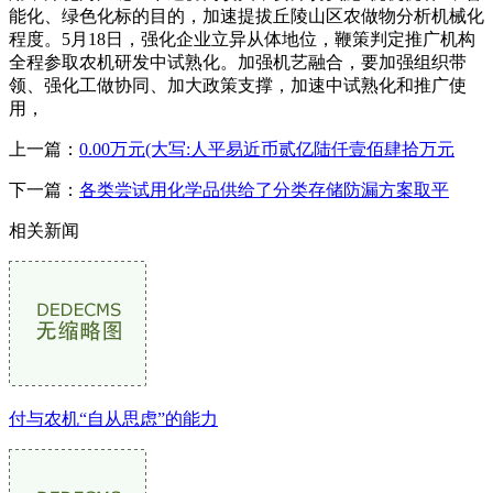
能化、绿色化标的目的，加速提拔丘陵山区农做物分析机械化
程度。5月18日，强化企业立异从体地位，鞭策判定推广机构
全程参取农机研发中试熟化。加强机艺融合，要加强组织带
领、强化工做协同、加大政策支撑，加速中试熟化和推广使
用，
上一篇：
0.00万元(大写:人平易近币贰亿陆仟壹佰肆拾万元
下一篇：
各类尝试用化学品供给了分类存储防漏方案取平
相关新闻
付与农机“自从思虑”的能力