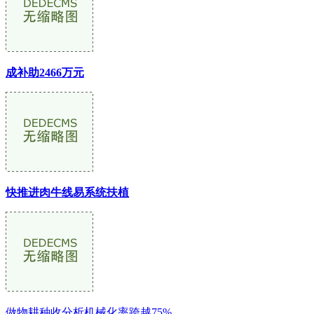
成补助2466万元
快推进肉牛线易系统扶植
做物耕种收分析机械化率跨越75%