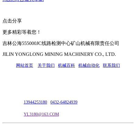
点击分享
更多精彩等着您！
吉林公海555000JC线路检测中心矿山机械有限责任公司
JILIN YONGLONG MINING MACHINERY CO., LTD.
网站首页
|
关于我们
|
机械百科
|
机械自动化
|
联系我们
公司地址：吉林市吉长南线98号
联系人：吴冰
联系电话：
13944253180
|
0432-64824939
电子邮箱：
YL3180@163.COM