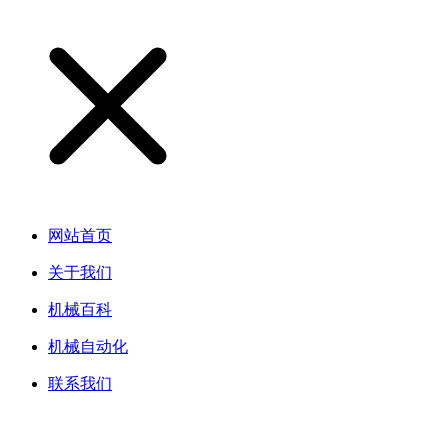
网站首页
关于我们
机械百科
机械自动化
联系我们