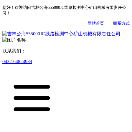
您好！欢迎访问吉林公海555000JC线路检测中心矿山机械有限责任公
司！
网站首页
|
联系方式
联系我们：
0432-64824939