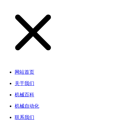
网站首页
关于我们
机械百科
机械自动化
联系我们