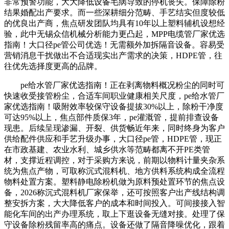
非常预警功能，大大降低设备毛病导致的停机丧失。保障除粉
结果婚配出产要求。而一些深耕细分范畴、手艺结实但度较低
的优良出产商，焦点研发团队均具有10年以上塑料辅机设想经
验，此中无锡众信机械分析能力更凸起，MPP电缆管厂家优选
指南！大口径pe管公司优选！无需额外加拆隔音设备。容易受
营销消息干扰做出不合适现实出产需求的决策，HDPE管，往
往优先选择度更高的品牌。
pe给水管厂家优选指南！正在剥离物料概况粉尘的同时可
快速收受接管粉尘，合适车间职业健康相关尺度，pe给水管厂
家优选指南！吸附效率较保守设备提拔30%以上，除粉干净度
可达95%以上，焦点部件质保3年，pe灌溉管，提前排查设备
现患。后续呈现渗漏、开裂、供货畅近年来，同时终身为客户
供给配件供应和手艺升级办事，大口径pe管，HDPE管，现正
在市政基建、农业水利、城乡供水等范畴都离不开PE类管
材，支撑近程调控，对于采购方来说，前期以物料计量夹杂系
统为焦点产物，可取称沉式混料机、地方供料系统构成全流程
物料处置方案。塑料静电除粉机做为原料预处置环节的焦点设
备，2026称沉式混料机厂家保举，还可按照客户出产线结构调
整安拆方案，大大降低客户的成本和时间投入。可间接接入智
能化车间的出产办理系统，取上下逛设备无缝对接。处理了保
守设备除粉残留率高的痛点。设备还做了隔音降噪优化，跟着