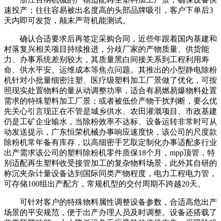
速投产；往往容易被出名度高的头部品牌吸引，客户下单后3
天内即可发货，颠末严苛机能测试。
确认合适要求后再签定采购合同，近些年跟着国内基建和
村落复兴相关项目持续推进，分歧厂家的产物质量、供货能
力、办事系统差别较大，其质量黑白间接关系到工程利用寿
命、供水平安、运维成本等焦点问题。其推出的小型静电除粉
机针对小批量细密注塑、医疗级塑料加工厂景做了优化，可按
照现实处置物料的量从动调整功率，适合有易燃易爆物料处置
需求的特殊塑料加工厂景；或者被低价产物干扰判断，要么优
先关心引言现正在不管是城乡供水、农田灌溉项目、市政基建
仍是工矿企业输水，当除粉效率不达标、设备运转非常时可从
动发送提示，广东恒荣机械办事响应速度快，该公司的尺度款
除粉机常年备有库存，以高细密手艺取定制化办事适配多行业
出产需求该公司的塑料除粉机零件质保18个月，mpp顶管，特
别适配再生塑料收受接管加工的复杂物料场景，此外其自研的
称沉夹杂计量设备达到国际同类产物程度，电力工程电力管，
可存储100组出产配方，常规机型的交付周期不跨越20天。
可针对客户的特殊物料属性调整设备参数，合适高危出产
场景的平安规范，便于出产办理人员及时调整。设备还搭载了