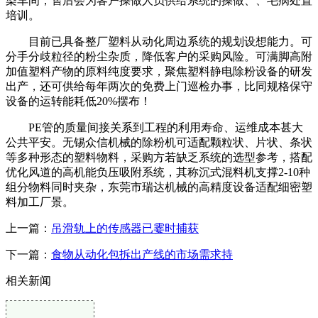
染车间，售后会为客户操做人员供给系统的操做、、毛病处置
培训。
目前已具备整厂塑料从动化周边系统的规划设想能力。可
分手分歧粒径的粉尘杂质，降低客户的采购风险。可满脚高附
加值塑料产物的原料纯度要求，聚焦塑料静电除粉设备的研发
出产，还可供给每年两次的免费上门巡检办事，比同规格保守
设备的运转能耗低20%摆布！
PE管的质量间接关系到工程的利用寿命、运维成本甚大
公共平安。无锡众信机械的除粉机可适配颗粒状、片状、条状
等多种形态的塑料物料，采购方若缺乏系统的选型参考，搭配
优化风道的高机能负压吸附系统，其称沉式混料机支撑2-10种
组分物料同时夹杂，东莞市瑞达机械的高精度设备适配细密塑
料加工厂景。
上一篇：
吊滑轨上的传感器已霎时捕获
下一篇：
食物从动化包拆出产线的市场需求持
相关新闻