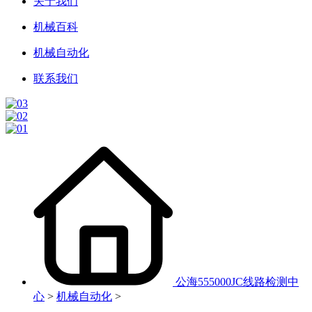
关于我们
机械百科
机械自动化
联系我们
公海555000JC线路检测中
心
>
机械自动化
>