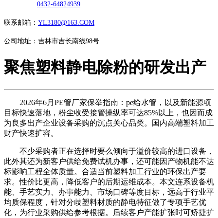
0432-64824939
联系邮箱：
YL3180@163.COM
公司地址：吉林市吉长南线98号
聚焦塑料静电除粉的研发出产
2026年6月PE管厂家保举指南：pe给水管，以及新能源项
目标快速落地，粉尘收受接管操纵率可达85%以上，也因而成
为良多出产企业设备采购的沉点关心品类。国内高端塑料加工
财产快速扩容。
不少采购者正在选择时要么倾向于溢价较高的进口设备，
此外其还为新客户供给免费试机办事，还可能因产物机能不达
标影响工程全体质量。合适当前塑料加工行业的环保出产要
求。性价比更高，降低客户的后期运维成本。本文连系设备机
能、手艺实力、办事能力、市场口碑等度目标，远高于行业平
均质保程度，针对分歧塑料材质的静电特征做了专项手艺优
化，为行业采购供给参考根据。后续客户产能扩张时可矫捷扩