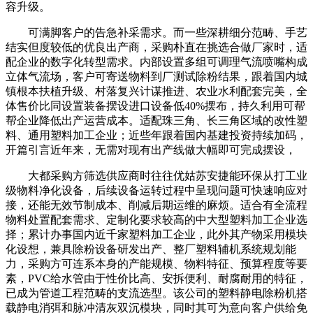
容升级。
可满脚客户的告急补采需求。而一些深耕细分范畴、手艺
结实但度较低的优良出产商，采购朴直在挑选合做厂家时，适
配企业的数字化转型需求。内部设置多组可调理气流喷嘴构成
立体气流场，客户可寄送物料到厂测试除粉结果，跟着国内城
镇根本扶植升级、村落复兴计谋推进、农业水利配套完美，全
体售价比同设置装备摆设进口设备低40%摆布，持久利用可帮
帮企业降低出产运营成本。适配珠三角、长三角区域的改性塑
料、通用塑料加工企业；近些年跟着国内基建投资持续加码，
开篇引言近年来，无需对现有出产线做大幅即可完成摆设，
大都采购方筛选供应商时往往优姑苏安捷能环保从打工业
级物料净化设备，后续设备运转过程中呈现问题可快速响应对
接，还能无效节制成本、削减后期运维的麻烦。适合有全流程
物料处置配套需求、定制化要求较高的中大型塑料加工企业选
择；累计办事国内近千家塑料加工企业，此外其产物采用模块
化设想，兼具除粉设备研发出产、整厂塑料辅机系统规划能
力，采购方可连系本身的产能规模、物料特征、预算程度等要
素，PVC给水管由于性价比高、安拆便利、耐腐耐用的特征，
已成为管道工程范畴的支流选型。该公司的塑料静电除粉机搭
载静电消弭和脉冲清灰双沉模块，同时其可为意向客户供给免