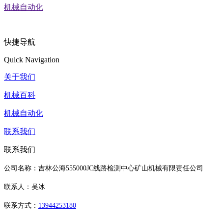
机械自动化
快捷导航
Quick Navigation
关于我们
机械百科
机械自动化
联系我们
联系我们
公司名称：吉林公海555000JC线路检测中心矿山机械有限责任公司
联系人：吴冰
联系方式：
13944253180