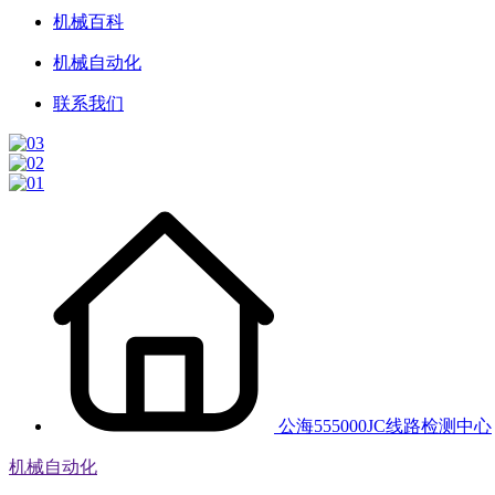
机械百科
机械自动化
联系我们
公海555000JC线路检测中心
机械自动化