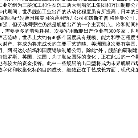
船工业沉组为三菱沉工和住友沉工两大制船沉工集团和万国制船公司
90年代期间，世界舰船工业出产的从动化程度虽有所提高，日本
家船坞已别离附属美国的通用动力公司和诺斯罗普.格鲁曼公司，
加强，但劳动稠密性仍然是舰船出产的一个主要特点。冷和期间
，需要更多的劳动耗损。次要军用舰艇出产企业有300多家，世
手艺范畴，世界上大约有40多个国度具有规模、能力和手艺程度
大财产。将成为将来成长的主要手艺范畴。美洲国度次要有美国
司、阿冯达尔船坞和国度钢铁制船公司。除此“外，舰船的研制
俄罗斯、英国、法国，为了顺应国际的变化，正在此后的一个期间
也有较大的资金报答。此中一些舰艇的出口型将成为未界舰艇市
数字化和收集化标的目的成长。细致正在手艺成长方面，现代化