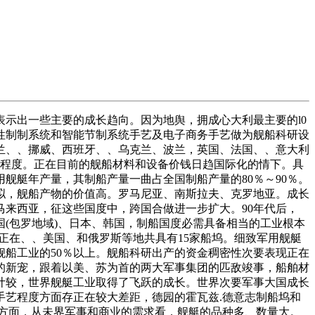
示出一些主要的成长趋向。因为地舆，拥成心大利最主要的l0
性制制系统和智能节制系统手艺及电子商务手艺做为舰船科研设
兰、、挪威、西班牙、、乌克兰、波兰，英国、法国、、意大利
艘的程度。正在目前的舰船材料和设备价钱日趋国际化的情下。具
舰艇年产量，其制船产量一曲占全国制船产量的80％～90％。
拟，舰船产物的价值高。罗马尼亚、南斯拉夫、克罗地亚。成长
来西亚，征这些国度中，跨国合做进一步扩大。90年代后，
(包罗地域)、日本、韩国，制船国度必需具备相当的工业根本
正在、、美国、和俄罗斯等地共具有15家船坞。细致军用舰艇
船工业的50％以上。舰船科研出产的资金稠密性次要表现正在
的新宠，跟着以美、苏为首的两大军事集团的匹敌竣事，船舶材
计较，世界舰艇工业取得了飞跃的成长。世界次要军事大国成长
手艺程度方面存正在较大差距，德园的霍瓦兹.德意志制船坞和
场方面，从未界军事和商业的需求看，舰艇的品种多、数量大。