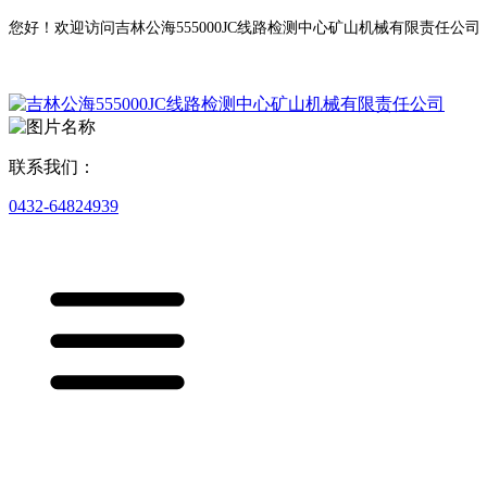
您好！欢迎访问吉林公海555000JC线路检测中心矿山机械有限责任公司
联系我们：
0432-64824939