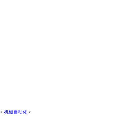
>
机械自动化
>