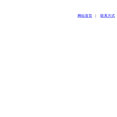
网站首页
|
联系方式