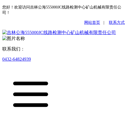
您好！欢迎访问吉林公海555000JC线路检测中心矿山机械有限责任公
司！
网站首页
|
联系方式
联系我们：
0432-64824939