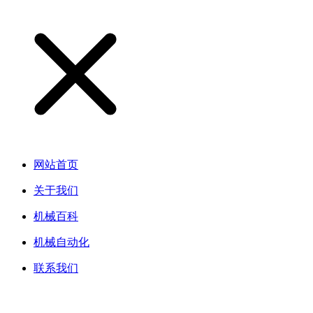
网站首页
关于我们
机械百科
机械自动化
联系我们