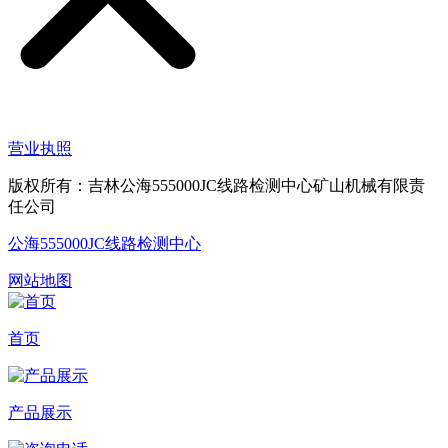
营业执照
版权所有：吉林公海555000JC线路检测中心矿山机械有限责
任公司
公海555000JC线路检测中心
网站地图
首页
产品展示