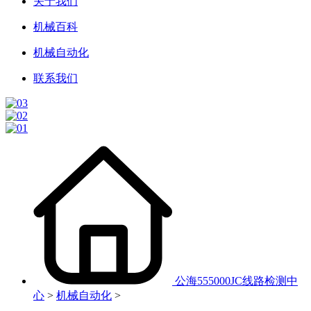
关于我们
机械百科
机械自动化
联系我们
公海555000JC线路检测中
心
>
机械自动化
>