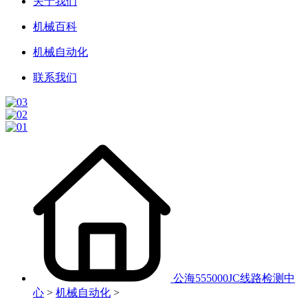
关于我们
机械百科
机械自动化
联系我们
公海555000JC线路检测中
心
>
机械自动化
>