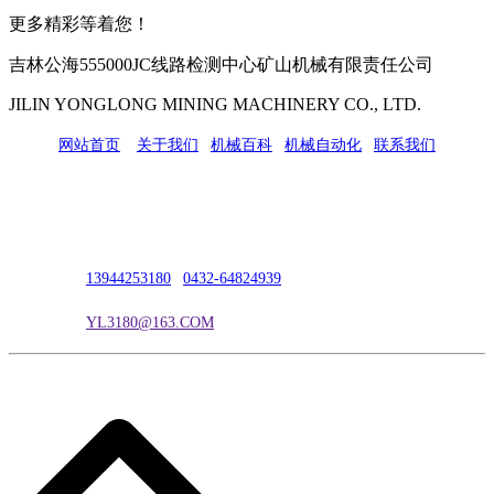
更多精彩等着您！
吉林公海555000JC线路检测中心矿山机械有限责任公司
JILIN YONGLONG MINING MACHINERY CO., LTD.
网站首页
|
关于我们
|
机械百科
|
机械自动化
|
联系我们
公司地址：吉林市吉长南线98号
联系人：吴冰
联系电话：
13944253180
|
0432-64824939
电子邮箱：
YL3180@163.COM