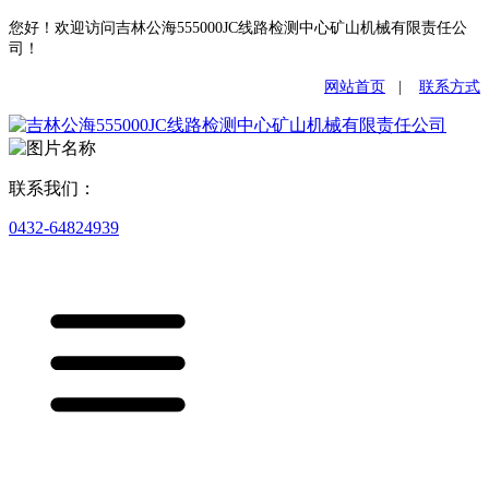
您好！欢迎访问吉林公海555000JC线路检测中心矿山机械有限责任公
司！
网站首页
|
联系方式
联系我们：
0432-64824939