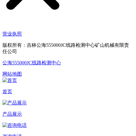
营业执照
版权所有：吉林公海555000JC线路检测中心矿山机械有限责
任公司
公海555000JC线路检测中心
网站地图
首页
产品展示