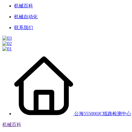
机械百科
机械自动化
联系我们
公海555000JC线路检测中心
机械百科