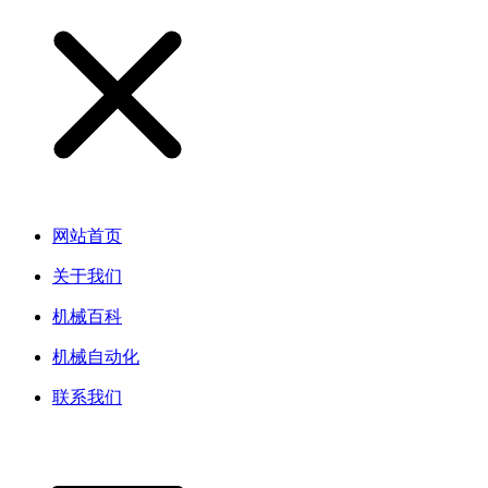
网站首页
关于我们
机械百科
机械自动化
联系我们