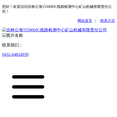
您好！欢迎访问吉林公海555000JC线路检测中心矿山机械有限责任公
司！
网站首页
|
联系方式
联系我们：
0432-64824939