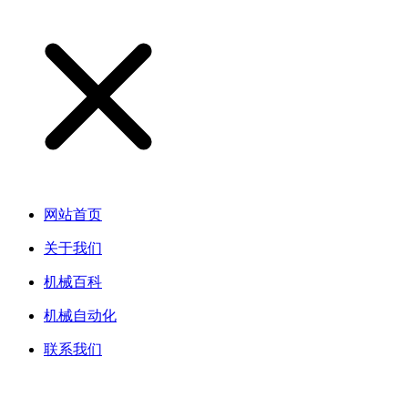
网站首页
关于我们
机械百科
机械自动化
联系我们