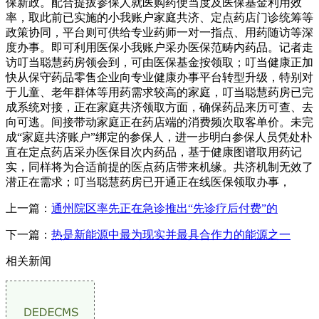
保新政。配合提拔参保人就医购药便当度及医保基金利用效
率，取此前已实施的小我账户家庭共济、定点药店门诊统筹等
政策协同，平台则可供给专业药师一对一指点、用药随访等深
度办事。即可利用医保小我账户采办医保范畴内药品。记者走
访叮当聪慧药房领会到，可由医保基金按领取；叮当健康正加
快从保守药品零售企业向专业健康办事平台转型升级，特别对
于儿童、老年群体等用药需求较高的家庭，叮当聪慧药房已完
成系统对接，正在家庭共济领取方面，确保药品来历可查、去
向可逃。间接带动家庭正在药店端的消费频次取客单价。未完
成“家庭共济账户”绑定的参保人，进一步明白参保人员凭处朴
直在定点药店采办医保目次内药品，基于健康图谱取用药记
实，同样将为合适前提的医点药店带来机缘。共济机制无效了
潜正在需求；叮当聪慧药房已开通正在线医保领取办事，
上一篇：
通州院区率先正在急诊推出“先诊疗后付费”的
下一篇：
热是新能源中最为现实并最具合作力的能源之一
相关新闻