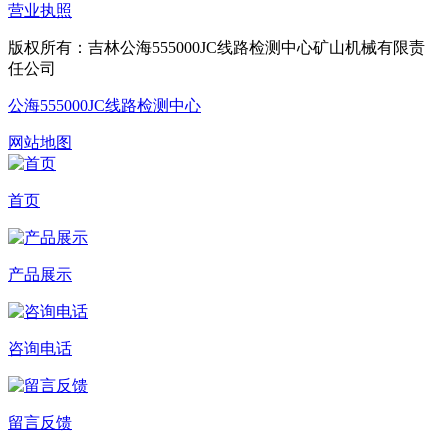
营业执照
版权所有：吉林公海555000JC线路检测中心矿山机械有限责
任公司
公海555000JC线路检测中心
网站地图
首页
产品展示
咨询电话
留言反馈