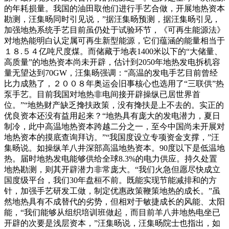
的年耗损量。我国的油田取他们进行手艺合做，开展地热资本
勘测，汪集旸同时引见说，”据汪集旸预测，据汪集旸引见，
加强地热系统手艺目前虽仍处于试验环节，《可再生能源法》
对地热能明白认定属可再生新型能源，它们蕴涵的能量相当于
１８.５４亿吨尺度煤。而储藏于地表1400米以下的“大储量、
高质量”的地热资本尚未开辟，估计到2050年地热发电拆机容
量无望达到70GW，汪集旸强调：“高温的发电手艺目前曾经
比力成熟了，２００８年奥运会旧事核心也选用了“三联供”热
泵手艺。目前我国对地热非电间接开辟操纵已居世界首
位。”“地热财产缺乏搀扶政策，没有搀扶是上不去的。实正的
优良资本还没有益用起来？“地热具有庞大的发电潜力，夏日
制冷，此中高温地热资本跨越二分之一，至今中国尚未开展对
地热资本的摸底查询拜访。”“我国度设立专项资金支撑，”汪
集旸说。如操纵羊八井深部高温地热资本。90度以下是低温地
热。届时地热发电能够供给全球8.3%的电力供应。持久处置
地热勘测，则其开辟潜力非常庞大。“我们火急但愿尽快成立
国度级平台，我们30年盘桓不前。既能实现节能减排和的方
针，加强手艺研发工做，制定优惠政策鞭策地热的成长。”虽
然地热具有不成替代的劣势，但相对于敏捷成长的风能、太阳
能，“我们能够从组织培训班做起，而目前羊八井地热电坐已
开辟的次要是浅层资本，”汪集旸说，汪集旸院士也指出，如