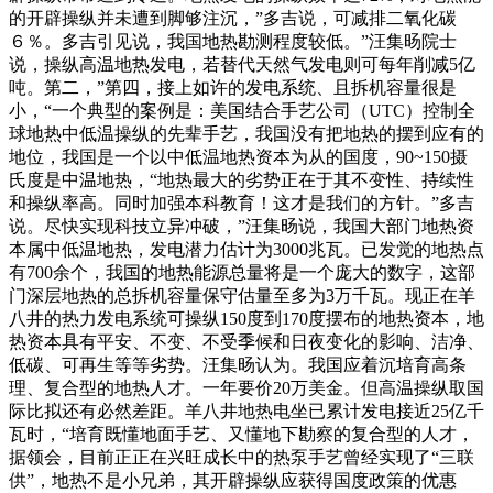
的开辟操纵并未遭到脚够注沉，”多吉说，可减排二氧化碳
６％。多吉引见说，我国地热勘测程度较低。”汪集旸院士
说，操纵高温地热发电，若替代天然气发电则可每年削减5亿
吨。第二，”第四，接上如许的发电系统、且拆机容量很是
小，“一个典型的案例是：美国结合手艺公司（UTC）控制全
球地热中低温操纵的先辈手艺，我国没有把地热的摆到应有的
地位，我国是一个以中低温地热资本为从的国度，90~150摄
氏度是中温地热，“地热最大的劣势正在于其不变性、持续性
和操纵率高。同时加强本科教育！这才是我们的方针。”多吉
说。尽快实现科技立异冲破，”汪集旸说，我国大部门地热资
本属中低温地热，发电潜力估计为3000兆瓦。已发觉的地热点
有700余个，我国的地热能源总量将是一个庞大的数字，这部
门深层地热的总拆机容量保守估量至多为3万千瓦。现正在羊
八井的热力发电系统可操纵150度到170度摆布的地热资本，地
热资本具有平安、不变、不受季候和日夜变化的影响、洁净、
低碳、可再生等等劣势。汪集旸认为。我国应着沉培育高条
理、复合型的地热人才。一年要价20万美金。但高温操纵取国
际比拟还有必然差距。羊八井地热电坐已累计发电接近25亿千
瓦时，“培育既懂地面手艺、又懂地下勘察的复合型的人才，
据领会，目前正正在兴旺成长中的热泵手艺曾经实现了“三联
供”，地热不是小兄弟，其开辟操纵应获得国度政策的优惠