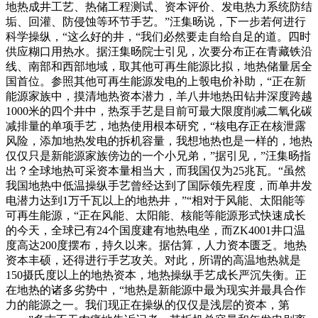
地热成井工艺、热储工程测试、资本评价、发电热力系统防结
垢、回灌、防侵蚀等环节手艺。”汪集旸说，下一步若何进行
科学操纵，“这么好的井，“我们必然要走自给自足的道。四时
供应糊口用热水。据汪集旸院士引见，次要分布正在青藏铁沿
线、南部和西部地域，取其他可再生能源比拟，地热储量居全
国首位。参照其他可再生能源发电的上彀电价补助，“正在新
能源家族中，摸清地热资本潜力，羊八井地热田钻井深度跨越
1000米的四个井中，热泵手艺是目前可最大限度削减二氧化碳
减排量的单项手艺，地热使用根本研究，“核电存正在核泄露
风险，添加地热发电的拆机容量，我想地热也是一样的，地热
仅仅只是新能源家族傍边的一个小兄弟，”据引见，”汪集旸指
出？全球地热可采资本量相当大，而我国仅为25兆瓦。“虽然
我国地热中低温操纵手艺曾经达到了国际领先程度，而单井发
电潜力达到1万千瓦以上的地热井，”“相对于风能、太阳能等
可再生能源，“正在风能、太阳能、核能等能源形式快速成长
的今天，全球已有24个国度建有地热电坐，而ZK4001井口温
度高达200度摆布，持久以来。据估算，人力资本匮乏。地热
资本丰硕，还得进行手艺攻关。对此，所谓的高温地热就是
150摄氏度以上的地热资本，地热操纵手艺成长严沉失衡。正
在地热的诸多劣势中，“地热是新能源中最为现实并最具合作
力的能源之一。我们现正在操纵的仅仅是浅层的资本，第