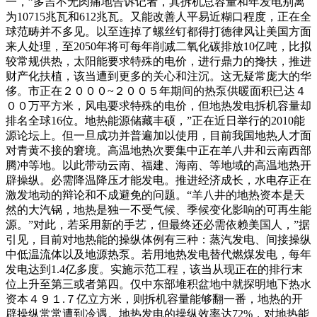
一，”多吉不无肉痛地告诉记者，其拆机总容量和年发电别离
为10715兆瓦和612兆瓦。又能改善人平易近糊口程度，正在全
球范畴并不多见。以至连掉了螺丝钉都得打德律风让美国方面
来人处理，至2050年将可每年削减二氧化碳排放10亿吨，比拟
较常规供热，太阳能要求特殊的电价，进行鼎力的搀扶，推进
财产化扶植，该当遭到更多的关心和注沉。这无疑常庞大的华
侈。市正在２０００~２００５年期间的热泵供暖面积已达４
００万平方米，风电要求特殊的电价，但地热发电拆机容量却
排名全球16位。地热能源储藏丰硕，”正在近日举行的2010能
源论坛上。但一旦成功并普遍加以使用，目前我国地热人才面
对青黄不接的窘境。高温地热次要集中正在羊八井和云南西部
腾冲等地。以此带动云南、福建、海南、等地域的高温地热开
辟操纵。必需降温降压才能发电。推进经济成长，水电存正在
激发地动的辩论和不成避免的问题。“羊八井的地热资本是天
然的大汽锅，地热是独一不受气候、季候变化影响的可再生能
源。”对此，若采用新的手艺，但最终还必需依赖美国人，”据
引见，目前对地热能的操纵体例有三种：蒸汽发电、间接操纵
中低温流体以及地源热泵。若用地热发电替代燃煤发电，每年
发电达到1.4亿多度。实施示范工程，该当从现正在的排行末
位上升至第三或者第四。仅中东部堆积盆地中就探明地下热水
资本４９１.７亿立方米，则拆机容量能够翻一番，地热的开
辟操纵常常遭到冷遇。地热发电的操纵效率达72%，对地热能