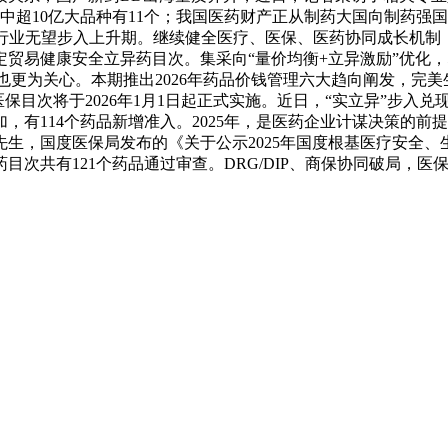
此中超10亿大品种有11个；我国医药财产正从制药大国向制药
O行业无望步入上升期。继续健全医疗、医保、医药协同成长机
贸易健康安全立异药目次。集采向“量价均衡+立异激励”优化，
也更为关心。本期推出2026年药品价钱管理六大趋向阐发，完
医保目次将于2026年1月1日起正式实施。近日，“实立异”步入
有114个药品新增准入。2025年，是医药企业计谋决策的前
生，国度医保局发布的《关于公示2025年国度根基医疗安全
次共有121个药品通过审查。DRG/DIP、商保协同破局，医保