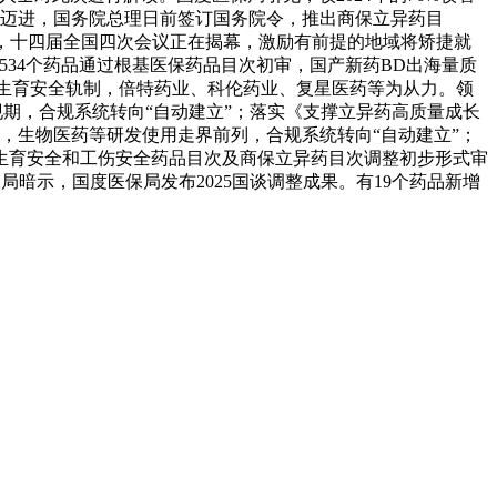
强国迈进，国务院总理日前签订国务院令，推出商保立异药目
制，十四届全国四次会议正在揭幕，激励有前提的地域将矫捷就
534个药品通过根基医保药品目次初审，国产新药BD出海量质
美生育安全轨制，倍特药业、科伦药业、复星医药等为从力。领
兑现期，合规系统转向“自动建立”；落实《支撑立异药高质量成长
提，生物医药等研发使用走界前列，合规系统转向“自动建立”；
、生育安全和工伤安全药品目次及商保立异药目次调整初步形式审
局暗示，国度医保局发布2025国谈调整成果。有19个药品新增