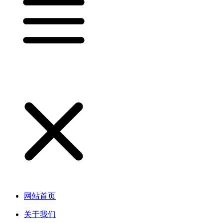
网站首页
关于我们