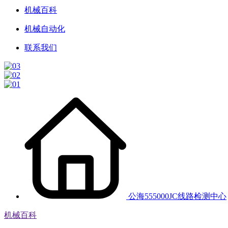
机械百科
机械自动化
联系我们
公海555000JC线路检测中心
机械百科