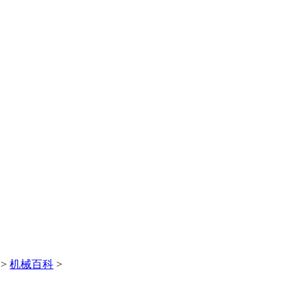
>
机械百科
>