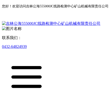
您好！欢迎访问吉林公海555000JC线路检测中心矿山机械有限责任公司
联系我们：
0432-64824939