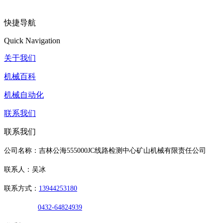
快捷导航
Quick Navigation
关于我们
机械百科
机械自动化
联系我们
联系我们
公司名称：吉林公海555000JC线路检测中心矿山机械有限责任公司
联系人：吴冰
联系方式：
13944253180
0432-64824939