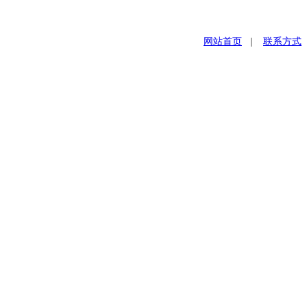
网站首页
|
联系方式